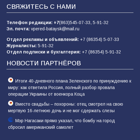
СВЯЖИТЕСЬ С НАМИ
Батайчане вышли в финал Всероссийского
конкурса «Большая перемена»
Телефон редакции:
+7
(863)545-07-33,
5-91-32
62
04.08.2026
Эл. почта:
vpered-bataysk@mail.ru
Отдел рекламы и объявлений:
+7 (86354) 5-07-33
Журналисты:
5-91-32
Батайским спортсменам вручили награды
Отдел подписки и бухгалтерия:
+7 (86354) 5-91-32
54
08.08.2026
НОВОСТИ ПАРТНЁРОВ
Итоги 40-дневного плана Зеленского по принуждению к
миру: как ответила Россия, полный разбор провала
операции Украины от военкора Коца
Вместо свадьбы – похороны: отец смотрел на свою
мертвую 16-летнюю дочь и не мог сдержать слезы
Мэр Нагасаки прямо указал, что бомбу на город
сбросил американский самолет