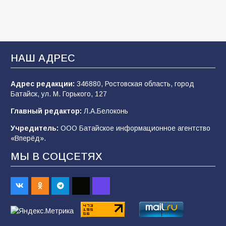
109
03.08.2026
В Батайске продолжаются дорожные работы
НАШ АДРЕС
107
04.08.2026
Адрес редакции:
346880, Ростовская область, город
Батайск, ул. М. Горького, 127
В детском саду № 35 дети освоили
Главный редактор:
Л.А.Белоконь
строительные профессии в ходе
спортивного праздника
Учредитель:
ООО Батайское информационное агентство
«Вперёд».
90
07.08.2026
МЫ В СОЦСЕТЯХ
Командовал боем до последнего: герой
Евгений Остапенко
62
05.08.2026