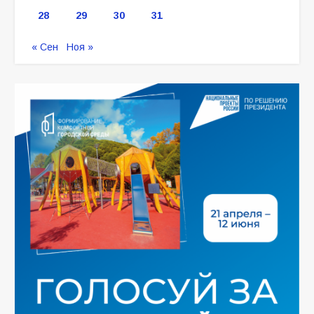
28
29
30
31
« Сен
Ноя »