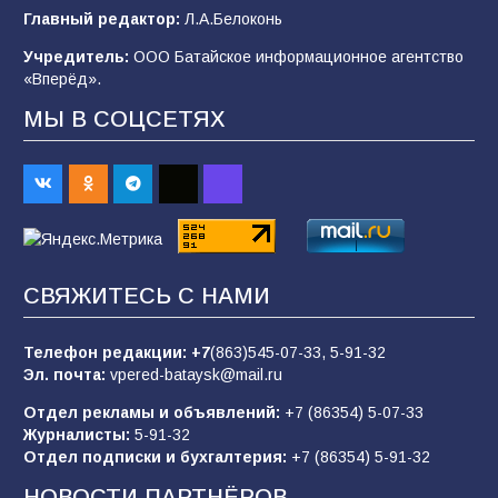
Главный редактор:
Л.А.Белоконь
В Батайске продолжаются дорожные работы
Учредитель:
ООО Батайское информационное агентство
98
04.08.2026
«Вперёд».
МЫ В СОЦСЕТЯХ
«Пургу нести — не поля переходить»: почему
заявления о мобилизации — это
пропагандистский вброс
85
01.08.2026
СВЯЖИТЕСЬ С НАМИ
Будет ли мобилизация в России в 2026 году
после выборов: в Госдуме дали ответ
Телефон редакции:
+7
(863)545-07-33,
5-91-32
85
06.08.2026
Эл. почта:
vpered-bataysk@mail.ru
Отдел рекламы и объявлений:
+7 (86354) 5-07-33
Журналисты:
5-91-32
«Слухами Москву не возьмёшь»: почему
Отдел подписки и бухгалтерия:
+7 (86354) 5-91-32
заявления Киева о мобилизации — это
отчаяние, а не разведка
НОВОСТИ ПАРТНЁРОВ