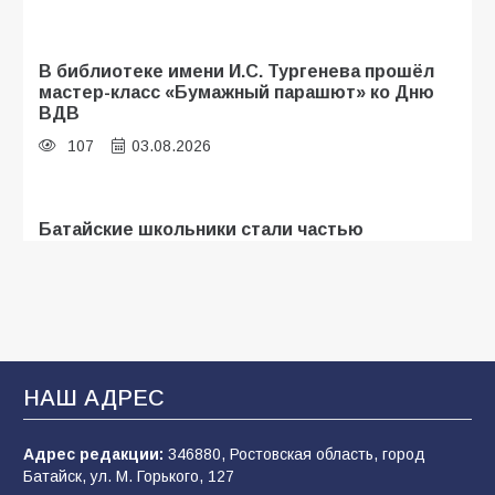
В библиотеке имени И.С. Тургенева прошёл
мастер-класс «Бумажный парашют» ко Дню
ВДВ
107
03.08.2026
Батайские школьники стали частью
образовательного кластера
107
05.08.2026
«Мобилизация или набор?» Что на самом
деле происходит в армии России в августе
НАШ АДРЕС
2026 года
102
03.08.2026
Адрес редакции:
346880, Ростовская область, город
Батайск, ул. М. Горького, 127