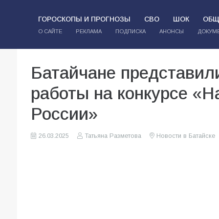
ГОРОСКОПЫ И ПРОГНОЗЫ
СВО
ШОК
ОБЩ
О САЙТЕ
РЕКЛАМА
ПОДПИСКА
АНОНСЫ
ДОКУМ
Батайчане представил
работы на конкурсе «
России»
26.03.2025
Татьяна Разметова
Новости в Батайске