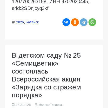
1207700263198, ИНН 9702020445,
erid:2SDnjcyq3kf
2026
,
Батайск
В детском саду № 25
«Семицветик»
состоялась
Всероссийская акция
«Зарядка со стражем
порядка»
07.08.2026
Малика Тапаева