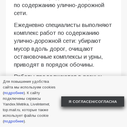
по содержанию улично-дорожной
сети.
Ежедневно специалисты выполняют
комплекс работ по содержанию
улично-дорожной сети: убирают
мусор вдоль дорог, очищают
остановочные комплексы и урны,
приводят в порядок обочины.
Работы продолжаются в разных
Для повышения удобства
районах города
сайта мы используем cookies
(
подробнее
). К сайту
Фото УЖКХ
подключены сервисы
Я СОГЛАСЕН/СОГЛАСНА
Yandex.Metrika, LiveInternet,
top.mail.ru, которые также
2026
,
Батайск
,
уборка
,
использует файлы cookie
улицы
(
подробнее
).