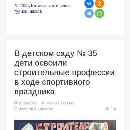
2025
,
Батайск
,
дети
,
слет
,
туризм
,
школа
В детском саду № 35
дети освоили
строительные профессии
в ходе спортивного
праздника
07.08.2026
Малика Тапаева
Новости в Батайске
34