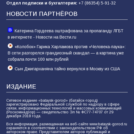
Отдел подписки и бухгалтерия:
+7 (86354) 5-91-32
Морской квест в детском саду: как
воспитанники спасали Нептуна
НОВОСТИ ПАРТНЁРОВ
74
01.08.2026
Катерина Гордеева оштрафована за пропаганду ЛГБТ
в интернете - Новости на Вести.ru
«Колобок» Гарика Харламова против «Человека-паука»:
В сети разгорелся грандиозный скандал — а картина уже
собрала почти 100 млн рублей
Сын Джигарханяна тайно вернулся в Москву из США
ИЗДАНИЕ
Сетевое издание «bataysk-gorod» (батайск-город)
зарегистрировано Федеральной службой по надзору в сфере
связи, информационных технологий и массовых коммуникаций
(Роскомнадзор) — свидетельство Эл № ФС77-74707 от 29
декабря 2018 года.
Вся информация, размещенная на веб-сайте www.bataysk-gorod.ru
охраняется в соответствии с законодательством РФ об
авторском праве. Представителем авторов публикаций и