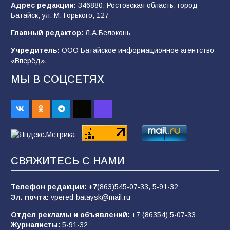
Адрес редакции:
346880, Ростовская область, город
Батайск, ул. М. Горького, 127
Будет ли мобилизация в России в 2026 году
Главный редактор:
Л.А.Белоконь
после выборов: в Госдуме дали ответ
Учредитель:
ООО Батайское информационное агентство
94
06.08.2026
«Вперёд».
МЫ В СОЦСЕТЯХ
«Пургу нести — не поля переходить»: почему
заявления о мобилизации — это
пропагандистский вброс
85
01.08.2026
СВЯЖИТЕСЬ С НАМИ
«Слухами Москву не возьмёшь»: почему
заявления Киева о мобилизации — это
отчаяние, а не разведка
Телефон редакции:
+7
(863)545-07-33,
5-91-32
Эл. почта:
vpered-bataysk@mail.ru
81
02.08.2026
Отдел рекламы и объявлений:
+7 (86354) 5-07-33
Журналисты:
5-91-32