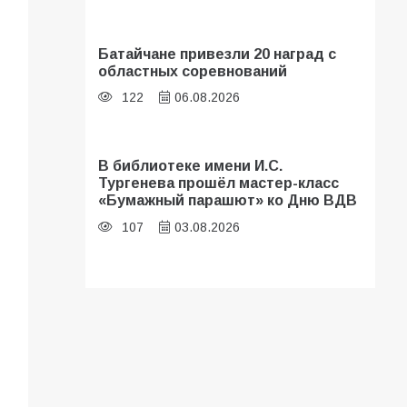
Батайчане привезли 20 наград с
областных соревнований
122
06.08.2026
В библиотеке имени И.С.
Тургенева прошёл мастер-класс
«Бумажный парашют» ко Дню ВДВ
107
03.08.2026
В Батайске оценили готовность
школ к сентябрю
106
31.07.2026