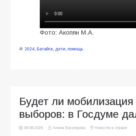
Фото: Акопян М.А.
2024
,
Батайск
,
дети
,
помощь
Будет ли мобилизация 
выборов: в Госдуме да
06.08.2026
Алена Васнецова
Новости в стране