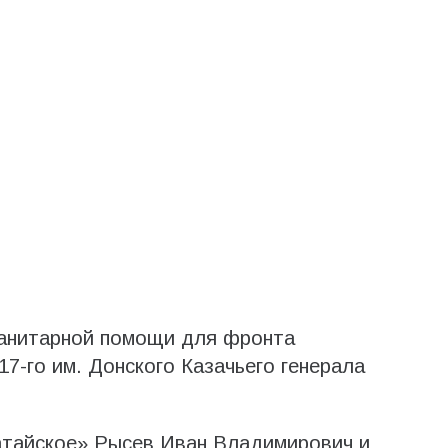
анитарной помощи для фронта
7-го им. Донского Казачьего генерала
атайское» Рысев Иван Владимирович и