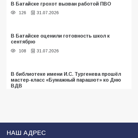
В Батайске грохот вызван работой ПВО
126
31.07.2026
В Батайске оценили готовность школ к
сентябрю
108
31.07.2026
В библиотеке имени И.С. Тургенева прошёл
мастер-класс «Бумажный парашют» ко Дню
ВДВ
107
03.08.2026
Батайские школьники стали частью
образовательного кластера
НАШ АДРЕС
106
05.08.2026