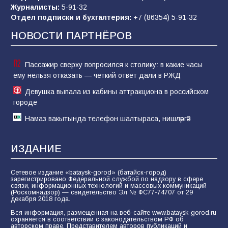
«Слухами Москву не возьмёшь»: почему
Журналисты:
5-91-32
заявления Киева о мобилизации — это
Отдел подписки и бухгалтерия:
+7 (86354) 5-91-32
отчаяние, а не разведка
НОВОСТИ ПАРТНЁРОВ
81
02.08.2026
Пассажир сверху попросился к столику: в какие часы
ему нельзя отказать — четкий ответ дали в РЖД
Девушка выпала из кабины аттракциона в российском
городе
Намаз вакытында телефон шалтыраса, нишләргә?
ИЗДАНИЕ
Сетевое издание «bataysk-gorod» (батайск-город)
зарегистрировано Федеральной службой по надзору в сфере
связи, информационных технологий и массовых коммуникаций
(Роскомнадзор) — свидетельство Эл № ФС77-74707 от 29
декабря 2018 года.
Вся информация, размещенная на веб-сайте www.bataysk-gorod.ru
охраняется в соответствии с законодательством РФ об
авторском праве. Представителем авторов публикаций и