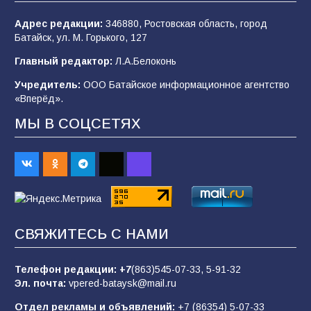
Адрес редакции:
346880, Ростовская область, город
Батайск, ул. М. Горького, 127
«Мобилизация или набор?» Что на самом
деле происходит в армии России в августе
Главный редактор:
Л.А.Белоконь
2026 года
Учредитель:
ООО Батайское информационное агентство
101
03.08.2026
«Вперёд».
МЫ В СОЦСЕТЯХ
В Батайске продолжаются дорожные работы
98
04.08.2026
«Пургу нести — не поля переходить»: почему
заявления о мобилизации — это
СВЯЖИТЕСЬ С НАМИ
пропагандистский вброс
85
01.08.2026
Телефон редакции:
+7
(863)545-07-33,
5-91-32
Эл. почта:
vpered-bataysk@mail.ru
Отдел рекламы и объявлений:
+7 (86354) 5-07-33