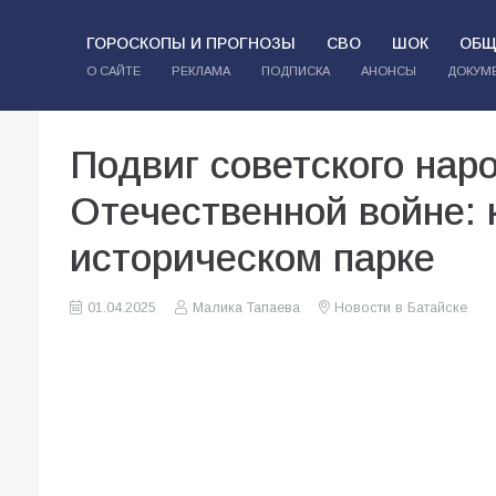
ГОРОСКОПЫ И ПРОГНОЗЫ
СВО
ШОК
ОБЩ
О САЙТЕ
РЕКЛАМА
ПОДПИСКА
АНОНСЫ
ДОКУМ
Подвиг советского нар
Отечественной войне:
историческом парке
01.04.2025
Малика Тапаева
Новости в Батайске