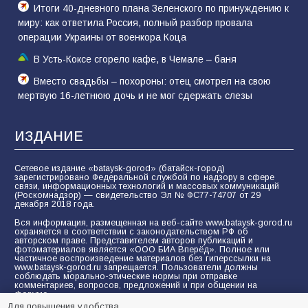
Итоги 40-дневного плана Зеленского по принуждению к
миру: как ответила Россия, полный разбор провала
операции Украины от военкора Коца
В Усть-Коксе сгорело кафе, в Чемале – баня
Вместо свадьбы – похороны: отец смотрел на свою
мертвую 16-летнюю дочь и не мог сдержать слезы
ИЗДАНИЕ
Сетевое издание «bataysk-gorod» (батайск-город)
зарегистрировано Федеральной службой по надзору в сфере
связи, информационных технологий и массовых коммуникаций
(Роскомнадзор) — свидетельство Эл № ФС77-74707 от 29
декабря 2018 года.
Вся информация, размещенная на веб-сайте www.bataysk-gorod.ru
охраняется в соответствии с законодательством РФ об
авторском праве. Представителем авторов публикаций и
фотоматериалов является «ООО БИА Вперёд». Полное или
частичное воспроизведение материалов без гиперссылки на
www.bataysk-gorod.ru запрещается. Пользователи должны
соблюдать морально-этические нормы при отправке
комментариев, вопросов, предложений и при общении на
форуме.
Для повышения удобства