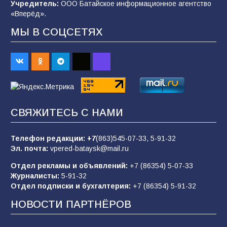
спортивного праздника
Учредитель:
ООО Батайское информационное агентство
«Вперёд».
90
07.08.2026
МЫ В СОЦСЕТЯХ
Командовал боем до последнего: герой
Евгений Остапенко
62
05.08.2026
СВЯЖИТЕСЬ С НАМИ
Батайчане вышли в финал Всероссийского
конкурса «Большая перемена»
Телефон редакции:
+7
(863)545-07-33,
5-91-32
62
04.08.2026
Эл. почта:
vpered-bataysk@mail.ru
Отдел рекламы и объявлений:
+7 (86354) 5-07-33
Журналисты:
5-91-32
В библиотеке имени М.Ю. Лермонтова
Отдел подписки и бухгалтерия:
+7 (86354) 5-91-32
состоялось литературно-творческое
мероприятие для юных читателей «Читаем
НОВОСТИ ПАРТНЁРОВ
сказку, рисуем в красках»
54
07.08.2026