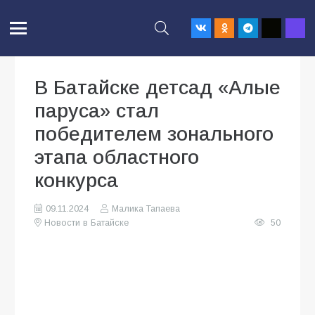
В Батайске детсад «Алые
паруса» стал
победителем зонального
этапа областного
конкурса
09.11.2024
Малика Тапаева
Новости в Батайске
50