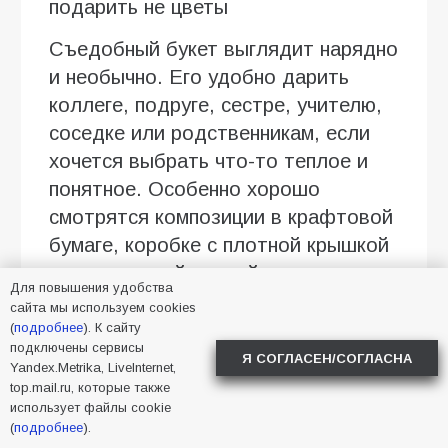
подарить не цветы
Съедобный букет выглядит нарядно
и необычно. Его удобно дарить
коллеге, подруге, сестре, учителю,
соседке или родственникам, если
хочется выбрать что-то теплое и
понятное. Особенно хорошо
смотрятся композиции в крафтовой
бумаге, коробке с плотной крышкой
или с матовой лентой.
Для повышения удобства
сайта мы используем cookies
Для небольшого домашнего
(
подробнее
). К сайту
праздника
подключены сервисы
Я СОГЛАСЕН/СОГЛАСНА
Yandex.Metrika, LiveInternet,
Сладкий букет можно принести на
top.mail.ru, которые также
использует файлы cookie
чаепитие, день рождения в узком
(
подробнее
).
кругу или семейный завтрак. В