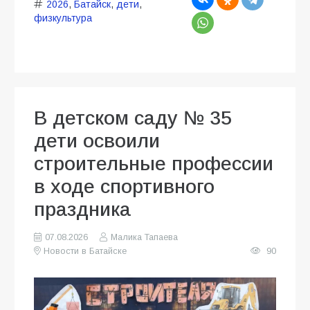
2026
,
Батайск
,
дети
,
физкультура
В детском саду № 35
дети освоили
строительные профессии
в ходе спортивного
праздника
07.08.2026
Малика Тапаева
Новости в Батайске
90