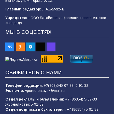
Батайск, ул. М. Горького, 127
77
08.08.2026
Главный редактор:
Л.А.Белоконь
Учредитель:
ООО Батайское информационное агентство
«Вперёд».
«Слухи — не указ»: почему разговоры о
мобилизации не имеют под собой оснований
МЫ В СОЦСЕТЯХ
68
07.08.2026
Командовал боем до последнего: герой
Евгений Остапенко
67
05.08.2026
СВЯЖИТЕСЬ С НАМИ
Телефон редакции:
+7
(863)545-07-33,
5-91-32
В библиотеке имени М.Ю. Лермонтова
Эл. почта:
vpered-bataysk@mail.ru
состоялось литературно-творческое
мероприятие для юных читателей «Читаем
Отдел рекламы и объявлений:
+7 (86354) 5-07-33
сказку, рисуем в красках»
65
07.08.2026
Журналисты:
5-91-32
Отдел подписки и бухгалтерия:
+7 (86354) 5-91-32