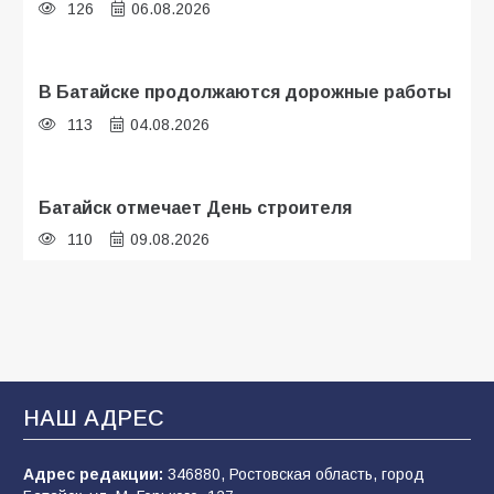
126
06.08.2026
В Батайске продолжаются дорожные работы
113
04.08.2026
Батайск отмечает День строителя
110
09.08.2026
В детском саду № 35 дети освоили
строительные профессии в ходе
спортивного праздника
93
07.08.2026
НАШ АДРЕС
Адрес редакции:
346880, Ростовская область, город
Батайским спортсменам вручили награды