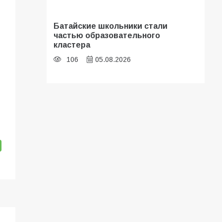
Батайские школьники стали
частью образовательного
кластера
106
05.08.2026
В Батайске оценили готовность
школ к сентябрю
106
31.07.2026
Батайчане привезли 20 наград с
областных соревнований
105
06.08.2026
«Мобилизация или набор?» Что на