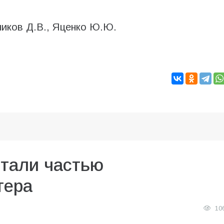
ников Д.В., Яценко Ю.Ю.
стали частью
тера
10