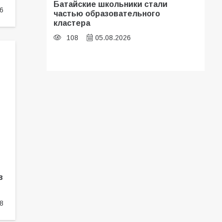
Батайские школьники стали
6
частью образовательного
кластера
108
05.08.2026
В библиотеке имени И.С.
Тургенева прошёл мастер-класс
«Бумажный парашют» ко Дню ВДВ
107
03.08.2026
«Мобилизация или набор?» Что на
самом деле происходит в армии
России в августе 2026 года
в
102
03.08.2026
8
В Батайске продолжаются