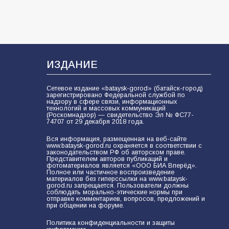
разведка
81
02.08.2026
ИЗДАНИЕ
Сетевое издание «bataysk-gorod» (батайск-город)
зарегистрировано Федеральной службой по
надзору в сфере связи, информационных
технологий и массовых коммуникаций
(Роскомнадзор) — свидетельство Эл № ФС77-
74707 от 29 декабря 2018 года.
Вся информация, размещенная на веб-сайте
www.bataysk-gorod.ru охраняется в соответствии с
законодательством РФ об авторском праве.
Представителем авторов публикаций и
фотоматериалов является «ООО БИА Вперёд».
Полное или частичное воспроизведение
материалов без гиперссылки на www.bataysk-
gorod.ru запрещается. Пользователи должны
соблюдать морально-этические нормы при
отправке комментариев, вопросов, предложений и
при общении на форуме.
Политика конфиденциальности и защиты