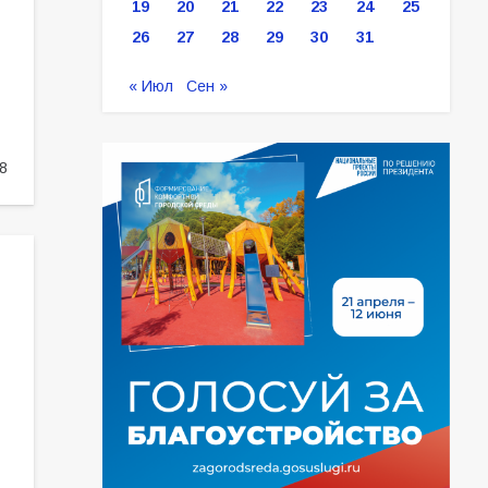
19
20
21
22
23
24
25
26
27
28
29
30
31
« Июл
Сен »
8