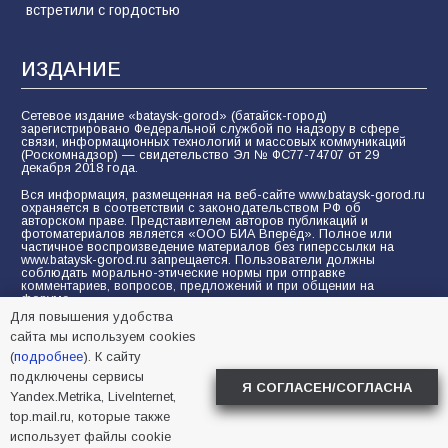
встретили с гордостью
ИЗДАНИЕ
Сетевое издание «bataysk-gorod» (батайск-город)
зарегистрировано Федеральной службой по надзору в сфере
связи, информационных технологий и массовых коммуникаций
(Роскомнадзор) — свидетельство Эл № ФС77-74707 от 29
декабря 2018 года.
Вся информация, размещенная на веб-сайте www.bataysk-gorod.ru
охраняется в соответствии с законодательством РФ об
авторском праве. Представителем авторов публикаций и
фотоматериалов является «ООО БИА Вперёд». Полное или
частичное воспроизведение материалов без гиперссылки на
www.bataysk-gorod.ru запрещается. Пользователи должны
соблюдать морально-этические нормы при отправке
комментариев, вопросов, предложений и при общении на
форуме.
Для повышения удобства
Политика конфиденциальности и защиты информации
сайта мы используем cookies
Согласие на обработку персональных данных с помощью
(
подробнее
). К сайту
сервисов Yandex.Metrika, LiveInternet, top.mail.ru
подключены сервисы
Я СОГЛАСЕН/СОГЛАСНА
Yandex.Metrika, LiveInternet,
© 2005-2026 БИА «ВПЕРЕД»
16+
top.mail.ru, которые также
использует файлы cookie