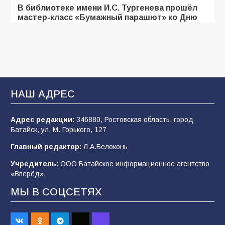
В библиотеке имени И.С. Тургенева прошёл
мастер-класс «Бумажный парашют» ко Дню
ВДВ
107
03.08.2026
«Мобилизация или набор?» Что на самом
деле происходит в армии России в августе
НАШ АДРЕС
2026 года
102
03.08.2026
Адрес редакции:
346880, Ростовская область, город
Батайск, ул. М. Горького, 127
Главный редактор:
Л.А.Белоконь
В Батайске продолжаются дорожные работы
Учредитель:
ООО Батайское информационное агентство
99
04.08.2026
«Вперёд».
МЫ В СОЦСЕТЯХ
Будет ли мобилизация в России в 2026 году
после выборов: в Госдуме дали ответ