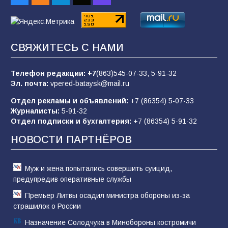
93
06.08.2026
«Пургу нести — не поля переходить»: почему
СВЯЖИТЕСЬ С НАМИ
заявления о мобилизации — это
пропагандистский вброс
Телефон редакции:
+7
(863)545-07-33,
5-91-32
85
01.08.2026
Эл. почта:
vpered-bataysk@mail.ru
Отдел рекламы и объявлений:
+7 (86354) 5-07-33
Журналисты:
5-91-32
«Слухами Москву не возьмёшь»: почему
Отдел подписки и бухгалтерия:
+7 (86354) 5-91-32
заявления Киева о мобилизации — это
отчаяние, а не разведка
НОВОСТИ ПАРТНЁРОВ
81
02.08.2026
Муж и жена попытались совершить суицид,
предупредив оперативные службы
Премьер Литвы осадил министра обороны из-за
страшилок о России
Назначение Солодчука в Минобороны костромичи