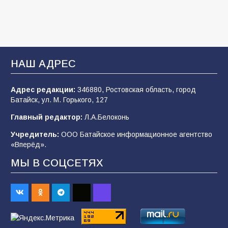
2026 года
105
03.08.2026
В Батайске продолжаются дорожные работы
НАШ АДРЕС
103
04.08.2026
Адрес редакции:
346880, Ростовская область, город
Батайск, ул. М. Горького, 127
Будет ли мобилизация в России в 2026 году
Главный редактор:
Л.А.Белоконь
после выборов: в Госдуме дали ответ
Учредитель:
ООО Батайское информационное агентство
102
06.08.2026
«Вперёд».
МЫ В СОЦСЕТЯХ
В детском саду № 35 дети освоили
строительные профессии в ходе
спортивного праздника
88
07.08.2026