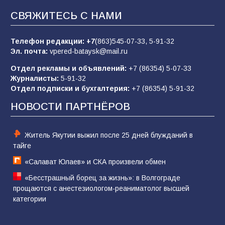
СВЯЖИТЕСЬ С НАМИ
«Слухами Москву не возьмёшь»: почему
заявления Киева о мобилизации — это
отчаяние, а не разведка
Телефон редакции:
+7
(863)545-07-33,
5-91-32
Эл. почта:
vpered-bataysk@mail.ru
83
02.08.2026
Отдел рекламы и объявлений:
+7 (86354) 5-07-33
Журналисты:
5-91-32
Отдел подписки и бухгалтерия:
+7 (86354) 5-91-32
Командовал боем до последнего: герой
Евгений Остапенко
НОВОСТИ ПАРТНЁРОВ
60
05.08.2026
Житель Якутии выжил после 25 дней блужданий в
тайге
«Салават Юлаев» и СКА произвели обмен
«Бесстрашный борец за жизнь»: в Волгограде
прощаются с анестезиологом-реаниматолог высшей
категории