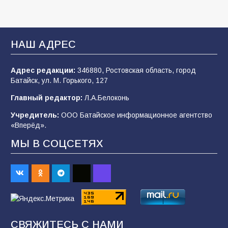
Будет ли мобилизация в России в 2026 году
после выборов: в Госдуме дали ответ
НАШ АДРЕС
107
06.08.2026
Адрес редакции:
346880, Ростовская область, город
Батайск, ул. М. Горького, 127
В детском саду № 35 дети освоили
Главный редактор:
Л.А.Белоконь
строительные профессии в ходе
спортивного праздника
Учредитель:
ООО Батайское информационное агентство
«Вперёд».
89
07.08.2026
МЫ В СОЦСЕТЯХ
«Слухами Москву не возьмёшь»: почему
заявления Киева о мобилизации — это
отчаяние, а не разведка
83
02.08.2026
СВЯЖИТЕСЬ С НАМИ