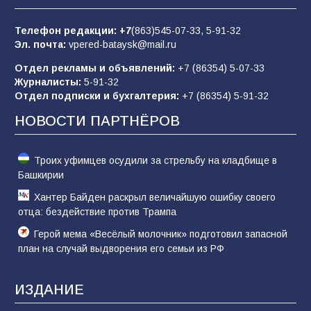
Батайчане вышли в финал Всероссийского
конкурса «Большая перемена»
Телефон редакции:
+7
(863)545-07-33,
5-91-32
Эл. почта:
vpered-bataysk@mail.ru
62
04.08.2026
Отдел рекламы и объявлений:
+7 (86354) 5-07-33
Журналисты:
5-91-32
Отдел подписки и бухгалтерия:
+7 (86354) 5-91-32
Командовал боем до последнего: герой
Евгений Остапенко
НОВОСТИ ПАРТНЁРОВ
61
05.08.2026
Троих уфимцев осудили за стрельбу на кладбище в
Башкирии
Хантер Байден раскрыл величайшую ошибку своего
отца: бездействие против Трампа
Герой мема «Весёлый молочник» подготовил запасной
план на случай выдворения его семьи из РФ
ИЗДАНИЕ