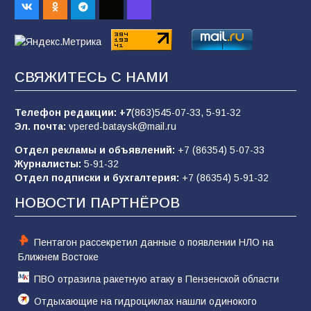
отчаяние, а не разведка
81
02.08.2026
СВЯЖИТЕСЬ С НАМИ
В детском саду № 35 дети освоили
строительные профессии в ходе
спортивного праздника
Телефон редакции:
+7
(863)545-07-33,
5-91-32
Эл. почта:
vpered-bataysk@mail.ru
79
07.08.2026
Отдел рекламы и объявлений:
+7 (86354) 5-07-33
Журналисты:
5-91-32
Отдел подписки и бухгалтерия:
+7 (86354) 5-91-32
Морской квест в детском саду: как
воспитанники спасали Нептуна
НОВОСТИ ПАРТНЁРОВ
74
01.08.2026
Пентагон рассекретил данные о появлении НЛО на
Ближнем Востоке
ПВО отразила ракетную атаку в Пензенской области
Отдыхающие на гидроциклах нашли одинокого