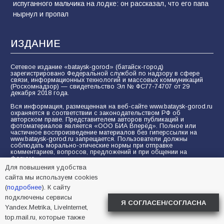
испуганного мальчика на лодке: он рассказал, что его папа
нырнул и пропал
ИЗДАНИЕ
Сетевое издание «bataysk-gorod» (батайск-город)
зарегистрировано Федеральной службой по надзору в сфере
связи, информационных технологий и массовых коммуникаций
(Роскомнадзор) — свидетельство Эл № ФС77-74707 от 29
декабря 2018 года.
Вся информация, размещенная на веб-сайте www.bataysk-gorod.ru
охраняется в соответствии с законодательством РФ об
авторском праве. Представителем авторов публикаций и
фотоматериалов является «ООО БИА Вперёд». Полное или
частичное воспроизведение материалов без гиперссылки на
www.bataysk-gorod.ru запрещается. Пользователи должны
соблюдать морально-этические нормы при отправке
комментариев, вопросов, предложений и при общении на
форуме.
Для повышения удобства
Политика конфиденциальности и защиты информации
сайта мы используем cookies
Согласие на обработку персональных данных с помощью
(
подробнее
). К сайту
сервисов Yandex.Metrika, LiveInternet, top.mail.ru
подключены сервисы
Я СОГЛАСЕН/СОГЛАСНА
Yandex.Metrika, LiveInternet,
© 2005-2026 БИА «ВПЕРЕД»
16+
top.mail.ru, которые также