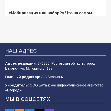
«Мобилизация или набор?» Что на самом
деле происходит в армии России в августе
2026 года
103
03.08.2026
В Батайске продолжаются дорожные работы
НАШ АДРЕС
101
04.08.2026
Адрес редакции:
346880, Ростовская область, город
Батайск, ул. М. Горького, 127
Будет ли мобилизация в России в 2026 году
Главный редактор:
Л.А.Белоконь
после выборов: в Госдуме дали ответ
Учредитель:
ООО Батайское информационное агентство
99
06.08.2026
«Вперёд».
МЫ В СОЦСЕТЯХ
«Слухами Москву не возьмёшь»: почему
заявления Киева о мобилизации — это