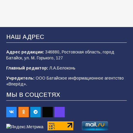
2026 года
107
03.08.2026
В Батайске продолжаются дорожные работы
НАШ АДРЕС
106
04.08.2026
Адрес редакции:
346880, Ростовская область, город
Батайск, ул. М. Горького, 127
Будет ли мобилизация в России в 2026 году
Главный редактор:
Л.А.Белоконь
после выборов: в Госдуме дали ответ
Учредитель:
ООО Батайское информационное агентство
105
06.08.2026
«Вперёд».
МЫ В СОЦСЕТЯХ
В детском саду № 35 дети освоили
строительные профессии в ходе
спортивного праздника
89
07.08.2026