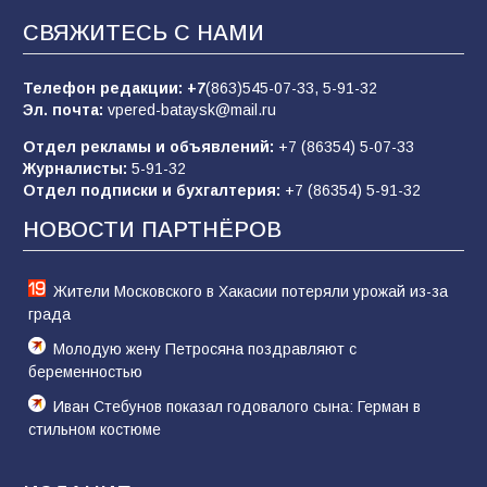
СВЯЖИТЕСЬ С НАМИ
«Слухами Москву не возьмёшь»: почему
заявления Киева о мобилизации — это
отчаяние, а не разведка
Телефон редакции:
+7
(863)545-07-33,
5-91-32
Эл. почта:
vpered-bataysk@mail.ru
83
02.08.2026
Отдел рекламы и объявлений:
+7 (86354) 5-07-33
Журналисты:
5-91-32
Отдел подписки и бухгалтерия:
+7 (86354) 5-91-32
Батайчане вышли в финал Всероссийского
конкурса «Большая перемена»
НОВОСТИ ПАРТНЁРОВ
61
04.08.2026
Жители Московского в Хакасии потеряли урожай из-за
града
Молодую жену Петросяна поздравляют с
беременностью
Иван Стебунов показал годовалого сына: Герман в
стильном костюме