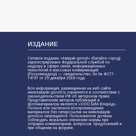
81
02.08.2026
ИЗДАНИЕ
Сетевое издание «bataysk-gorod» (батайск-город)
зарегистрировано Федеральной службой по
надзору в сфере связи, информационных
технологий и массовых коммуникаций
(Роскомнадзор) — свидетельство Эл № ФС77-
74707 от 29 декабря 2018 года.
Вся информация, размещенная на веб-сайте
www.bataysk-gorod.ru охраняется в соответствии с
законодательством РФ об авторском праве.
Представителем авторов публикаций и
фотоматериалов является «ООО БИА Вперёд».
Полное или частичное воспроизведение
материалов без гиперссылки на www.bataysk-
gorod.ru запрещается. Пользователи должны
соблюдать морально-этические нормы при
отправке комментариев, вопросов, предложений и
при общении на форуме.