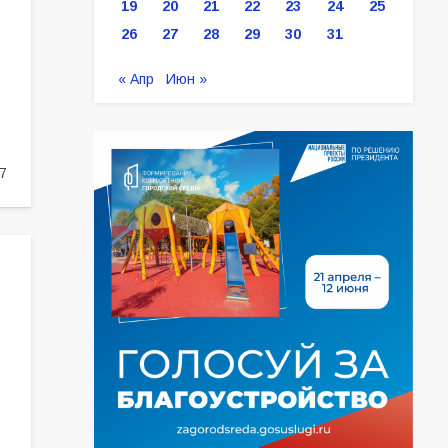
19
20
21
22
23
24
25
26
27
28
29
30
31
« Апр
Июн »
7