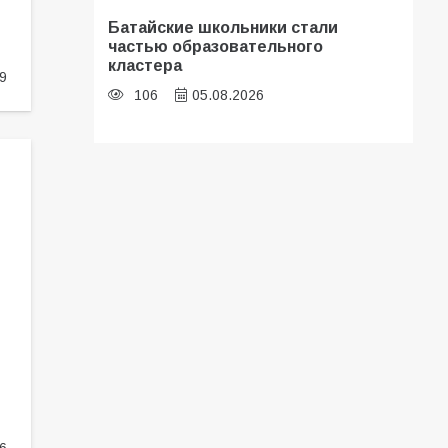
Батайские школьники стали
частью образовательного
кластера
9
106
05.08.2026
В Батайске оценили готовность
школ к сентябрю
106
31.07.2026
Батайчане привезли 20 наград с
областных соревнований
102
06.08.2026
«Мобилизация или набор?» Что на
самом деле происходит в армии