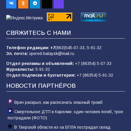
03.08.2026
«Пургу нести — не поля переходить»: почему
заявления о мобилизации — это
СВЯЖИТЕСЬ С НАМИ
пропагандистский вброс
01.08.2026
Телефон редакции:
+7
(863)545-07-33,
5-91-32
Эл. почта:
vpered-bataysk@mail.ru
Отдел рекламы и объявлений:
+7 (86354) 5-07-33
«Слухами Москву не возьмёшь»: почему
Журналисты:
5-91-32
заявления Киева о мобилизации — это
Отдел подписки и бухгалтерия:
+7 (86354) 5-91-32
отчаяние, а не разведка
НОВОСТИ ПАРТНЁРОВ
02.08.2026
Врач раскрыл, как распознать опасный тромб
Смертельное ДТП в Карелии: один человек погиб, трое
пострадали (ФОТО)
В Тверской области из-за БПЛА пострадал склад