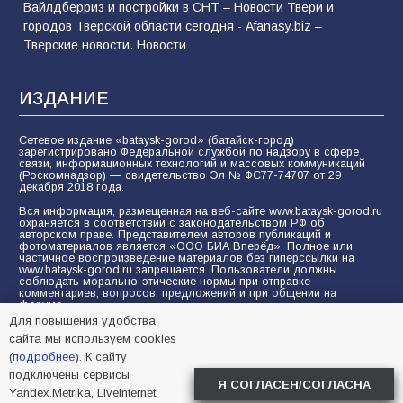
Вайлдберриз и постройки в СНТ – Новости Твери и
городов Тверской области сегодня - Afanasy.biz –
Тверские новости. Новости
ИЗДАНИЕ
Сетевое издание «bataysk-gorod» (батайск-город)
зарегистрировано Федеральной службой по надзору в сфере
связи, информационных технологий и массовых коммуникаций
(Роскомнадзор) — свидетельство Эл № ФС77-74707 от 29
декабря 2018 года.
Вся информация, размещенная на веб-сайте www.bataysk-gorod.ru
охраняется в соответствии с законодательством РФ об
авторском праве. Представителем авторов публикаций и
фотоматериалов является «ООО БИА Вперёд». Полное или
частичное воспроизведение материалов без гиперссылки на
www.bataysk-gorod.ru запрещается. Пользователи должны
соблюдать морально-этические нормы при отправке
комментариев, вопросов, предложений и при общении на
форуме.
Для повышения удобства
Политика конфиденциальности и защиты информации
сайта мы используем cookies
Согласие на обработку персональных данных с помощью
(
подробнее
). К сайту
сервисов Yandex.Metrika, LiveInternet, top.mail.ru
подключены сервисы
Я СОГЛАСЕН/СОГЛАСНА
Yandex.Metrika, LiveInternet,
© 2005-2026 БИА «ВПЕРЕД»
16+