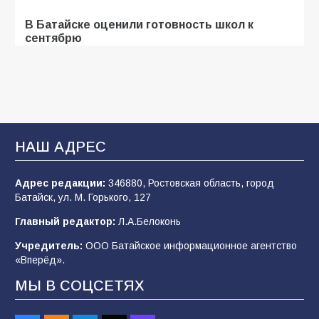
В Батайске оценили готовность школ к
сентябрю
31.07.2026
Батайские школьники стали частью
образовательного кластера
НАШ АДРЕС
05.08.2026
Адрес редакции:
346880, Ростовская область, город
Батайск, ул. М. Горького, 127
В Батайске продолжаются дорожные работы
Главный редактор:
Л.А.Белоконь
04.08.2026
Учредитель:
ООО Батайское информационное агентство
«Вперёд».
«Мобилизация или набор?» Что на самом
МЫ В СОЦСЕТЯХ
деле происходит в армии России в августе
2026 года