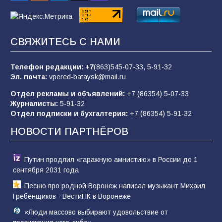
«Пургу нести — не поля переходить»: почему
заявления о мобилизации — это
СВЯЖИТЕСЬ С НАМИ
пропагандистский вброс
85
01.08.2026
Телефон редакции:
+7
(863)545-07-33,
5-91-32
Эл. почта:
vpered-bataysk@mail.ru
Отдел рекламы и объявлений:
+7 (86354) 5-07-33
«Слухами Москву не возьмёшь»: почему
Журналисты:
5-91-32
заявления Киева о мобилизации — это
Отдел подписки и бухгалтерия:
+7 (86354) 5-91-32
отчаяние, а не разведка
НОВОСТИ ПАРТНЁРОВ
81
02.08.2026
Путин продлил «гаражную амнистию» в России до 1
сентября 2031 года
Песню про родной Воронеж написал музыкант Михаил
Гребенщиков - ВестиПК в Воронеже
«Люди массово выбирают удовольствие от