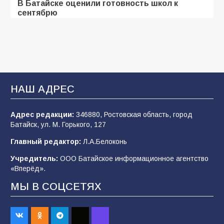
В Батайске оценили готовность школ к
сентябрю
106
31.07.2026
Батайские школьники стали частью
образовательного кластера
НАШ АДРЕС
106
05.08.2026
Адрес редакции:
346880, Ростовская область, город
Батайск, ул. М. Горького, 127
«Мобилизация или набор?» Что на самом
деле происходит в армии России в августе
Главный редактор:
Л.А.Белоконь
2026 года
Учредитель:
ООО Батайское информационное агентство
101
03.08.2026
«Вперёд».
МЫ В СОЦСЕТЯХ
В Батайске продолжаются дорожные работы
98
04.08.2026