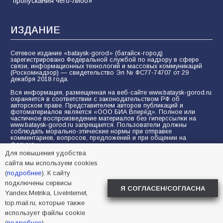
пропускания чего-либо»
ИЗДАНИЕ
Сетевое издание «bataysk-gorod» (батайск-город)
зарегистрировано Федеральной службой по надзору в сфере
связи, информационных технологий и массовых коммуникаций
(Роскомнадзор) — свидетельство Эл № ФС77-74707 от 29
декабря 2018 года.
Вся информация, размещенная на веб-сайте www.bataysk-gorod.ru
охраняется в соответствии с законодательством РФ об
авторском праве. Представителем авторов публикаций и
фотоматериалов является «ООО БИА Вперёд». Полное или
частичное воспроизведение материалов без гиперссылки на
www.bataysk-gorod.ru запрещается. Пользователи должны
соблюдать морально-этические нормы при отправке
комментариев, вопросов, предложений и при общении на
форуме.
Для повышения удобства
Политика конфиденциальности и защиты информации
сайта мы используем cookies
Согласие на обработку персональных данных с помощью
(
подробнее
). К сайту
сервисов Yandex.Metrika, LiveInternet, top.mail.ru
подключены сервисы
Я СОГЛАСЕН/СОГЛАСНА
Yandex.Metrika, LiveInternet,
© 2005-2026 БИА «ВПЕРЕД»
16+
top.mail.ru, которые также
использует файлы cookie
(
подробнее
).