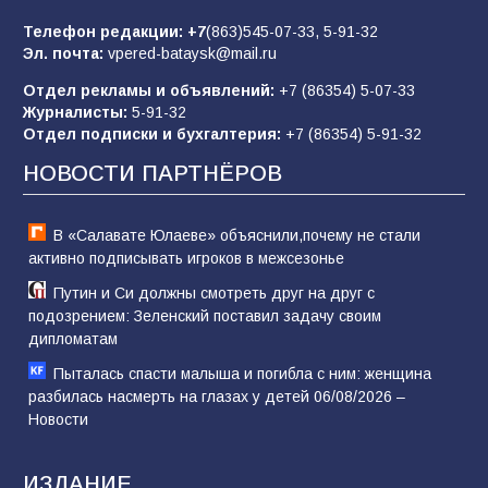
отчаяние, а не разведка
Телефон редакции:
+7
(863)545-07-33,
5-91-32
80
02.08.2026
Эл. почта:
vpered-bataysk@mail.ru
Отдел рекламы и объявлений:
+7 (86354) 5-07-33
Журналисты:
5-91-32
В России ответили на заявления Зеленского о
Отдел подписки и бухгалтерия:
+7 (86354) 5-91-32
новой мобилизации
НОВОСТИ ПАРТНЁРОВ
74
31.07.2026
В «Салавате Юлаеве» объяснили,почему не стали
активно подписывать игроков в межсезонье
Путин и Си должны смотреть друг на друг с
подозрением: Зеленский поставил задачу своим
дипломатам
Пыталась спасти малыша и погибла с ним: женщина
разбилась насмерть на глазах у детей 06/08/2026 –
Новости
ИЗДАНИЕ