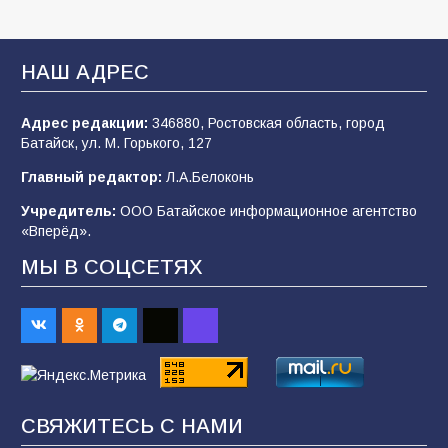
«Мобилизация или набор?» Что на самом
деле происходит в армии России в августе
2026 года
НАШ АДРЕС
97
03.08.2026
Адрес редакции:
346880, Ростовская область, город
Батайск, ул. М. Горького, 127
В Батайске продолжаются дорожные работы
Главный редактор:
Л.А.Белоконь
96
04.08.2026
Учредитель:
ООО Батайское информационное агентство
«Вперёд».
МЫ В СОЦСЕТЯХ
«Пургу нести — не поля переходить»: почему
заявления о мобилизации — это
пропагандистский вброс
84
01.08.2026
«Слухами Москву не возьмёшь»: почему
СВЯЖИТЕСЬ С НАМИ
заявления Киева о мобилизации — это