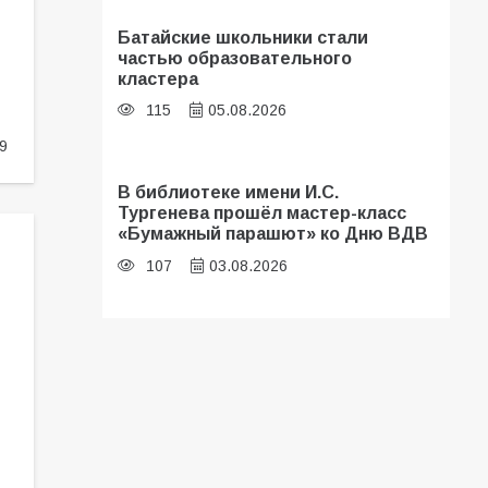
Батайские школьники стали
частью образовательного
кластера
115
05.08.2026
9
В библиотеке имени И.С.
Тургенева прошёл мастер-класс
«Бумажный парашют» ко Дню ВДВ
107
03.08.2026
«Мобилизация или набор?» Что на
самом деле происходит в армии
России в августе 2026 года
107
03.08.2026