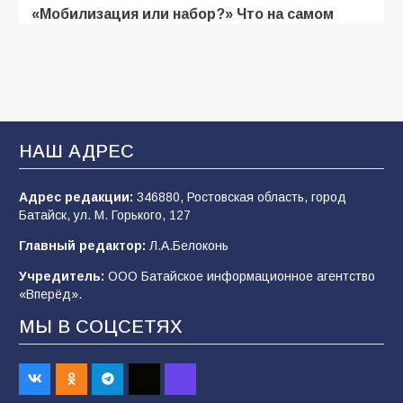
«Мобилизация или набор?» Что на самом
деле происходит в армии России в августе
2026 года
103
03.08.2026
В Батайске продолжаются дорожные работы
НАШ АДРЕС
101
04.08.2026
Адрес редакции:
346880, Ростовская область, город
Батайск, ул. М. Горького, 127
Будет ли мобилизация в России в 2026 году
Главный редактор:
Л.А.Белоконь
после выборов: в Госдуме дали ответ
Учредитель:
ООО Батайское информационное агентство
99
06.08.2026
«Вперёд».
МЫ В СОЦСЕТЯХ
«Слухами Москву не возьмёшь»: почему
заявления Киева о мобилизации — это
отчаяние, а не разведка