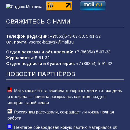
81
02.08.2026
СВЯЖИТЕСЬ С НАМИ
Морской квест в детском саду: как
воспитанники спасали Нептуна
Телефон редакции:
+7
(863)545-07-33,
5-91-32
74
01.08.2026
Эл. почта:
vpered-bataysk@mail.ru
Отдел рекламы и объявлений:
+7 (86354) 5-07-33
Журналисты:
5-91-32
В детском саду № 35 дети освоили
Отдел подписки и бухгалтерия:
+7 (86354) 5-91-32
строительные профессии в ходе
спортивного праздника
НОВОСТИ ПАРТНЁРОВ
76
07.08.2026
Мать каждый год звонила дочери в один и тот же день
и молчала — причина раскрылась слишком поздно:
история одной семьи
Россиянам рассказали, сокращает ли жизнь ночная
работа
Пентагон обнародовал новую партию материалов об