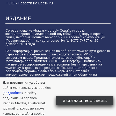
НЛО - Новости на Вести.ru
ИЗДАНИЕ
Сетевое издание «bataysk-gorod» (батайск-город)
зарегистрировано Федеральной службой по надзору в сфере
связи, информационных технологий и массовых коммуникаций
(Роскомнадзор) — свидетельство Эл № ФС77-74707 от 29
декабря 2018 года.
Вся информация, размещенная на веб-сайте www.bataysk-gorod.ru
охраняется в соответствии с законодательством РФ об
авторском праве. Представителем авторов публикаций и
фотоматериалов является «ООО БИА Вперёд». Полное или
частичное воспроизведение материалов без гиперссылки на
www.bataysk-gorod.ru запрещается. Пользователи должны
соблюдать морально-этические нормы при отправке
комментариев, вопросов, предложений и при общении на
форуме.
Для повышения удобства
Политика конфиденциальности и защиты информации
сайта мы используем cookies
Согласие на обработку персональных данных с помощью
(
подробнее
). К сайту
сервисов Yandex.Metrika, LiveInternet, top.mail.ru
подключены сервисы
Я СОГЛАСЕН/СОГЛАСНА
Yandex.Metrika, LiveInternet,
© 2005-2026 БИА «ВПЕРЕД»
16+
top.mail.ru, которые также
использует файлы cookie