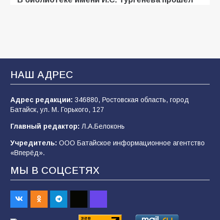
мастер-класс «Бумажный парашют» ко Дню
ВДВ
109
03.08.2026
В Батайске продолжаются дорожные работы
НАШ АДРЕС
109
04.08.2026
Адрес редакции:
346880, Ростовская область, город
Батайск, ул. М. Горького, 127
В детском саду № 35 дети освоили
Главный редактор:
Л.А.Белоконь
строительные профессии в ходе
спортивного праздника
Учредитель:
ООО Батайское информационное агентство
«Вперёд».
92
07.08.2026
МЫ В СОЦСЕТЯХ
Батайским спортсменам вручили награды
70
08.08.2026