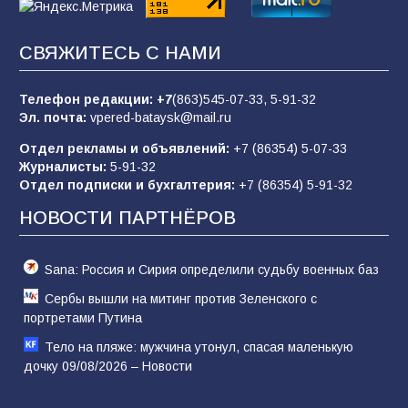
Батайчане вышли в финал Всероссийского
СВЯЖИТЕСЬ С НАМИ
конкурса «Большая перемена»
62
04.08.2026
Телефон редакции:
+7
(863)545-07-33,
5-91-32
Эл. почта:
vpered-bataysk@mail.ru
Отдел рекламы и объявлений:
+7 (86354) 5-07-33
Командовал боем до последнего: герой
Журналисты:
5-91-32
Евгений Остапенко
Отдел подписки и бухгалтерия:
+7 (86354) 5-91-32
63
05.08.2026
НОВОСТИ ПАРТНЁРОВ
Sana: Россия и Сирия определили судьбу военных баз
Сербы вышли на митинг против Зеленского с
портретами Путина
Тело на пляже: мужчина утонул, спасая маленькую
дочку 09/08/2026 – Новости