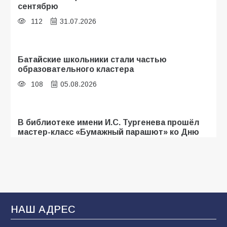
сентябрю
112
31.07.2026
Батайские школьники стали частью
образовательного кластера
108
05.08.2026
В библиотеке имени И.С. Тургенева прошёл
мастер-класс «Бумажный парашют» ко Дню
ВДВ
107
03.08.2026
«Мобилизация или набор?» Что на самом
деле происходит в армии России в августе
НАШ АДРЕС
2026 года