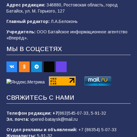
102
03.08.2026
Адрес редакции:
346880, Ростовская область, город
Батайск, ул. М. Горького, 127
Главный редактор:
Л.А.Белоконь
В Батайске продолжаются дорожные работы
Учредитель:
ООО Батайское информационное агентство
98
04.08.2026
«Вперёд».
МЫ В СОЦСЕТЯХ
Будет ли мобилизация в России в 2026 году
после выборов: в Госдуме дали ответ
92
06.08.2026
«Пургу нести — не поля переходить»: почему
СВЯЖИТЕСЬ С НАМИ
заявления о мобилизации — это
пропагандистский вброс
Телефон редакции:
+7
(863)545-07-33,
5-91-32
85
01.08.2026
Эл. почта:
vpered-bataysk@mail.ru
Отдел рекламы и объявлений:
+7 (86354) 5-07-33
Журналисты:
5-91-32