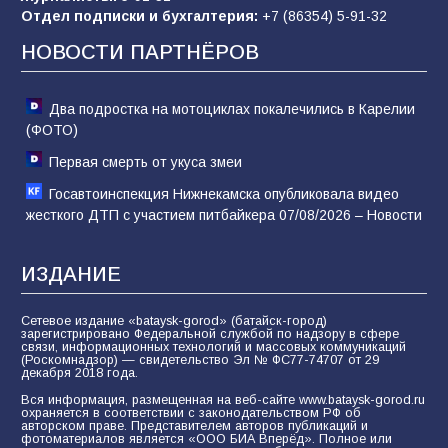
«Слухами Москву не возьмёшь»: почему
Отдел подписки и бухгалтерия:
+7 (86354) 5-91-32
заявления Киева о мобилизации — это
отчаяние, а не разведка
НОВОСТИ ПАРТНЁРОВ
81
02.08.2026
Два подростка на мотоциклах покалечились в Карелии
(ФОТО)
Первая смерть от укуса змеи
Госавтоинспекция Нижнекамска опубликовала видео
жесткого ДТП с участием питбайкера 07/08/2026 – Новости
ИЗДАНИЕ
Сетевое издание «bataysk-gorod» (батайск-город)
зарегистрировано Федеральной службой по надзору в сфере
связи, информационных технологий и массовых коммуникаций
(Роскомнадзор) — свидетельство Эл № ФС77-74707 от 29
декабря 2018 года.
Вся информация, размещенная на веб-сайте www.bataysk-gorod.ru
охраняется в соответствии с законодательством РФ об
авторском праве. Представителем авторов публикаций и
фотоматериалов является «ООО БИА Вперёд». Полное или