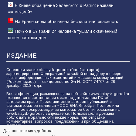
В Киеве обращение Зеленского о Patriot назвали
«комедией»
На Урале снова объявлена беспилотная опасность
Ночью в Сызрани 24 человека тушили охваченный
огнем частном дом
ИЗДАНИЕ
Сетевое издание «bataysk-gorod» (батайск-город)
зарегистрировано Федеральной службой по надзору в сфере
связи, информационных технологий и массовых коммуникаций
(Роскомнадзор) — свидетельство Эл № ФС77-74707 от 29
декабря 2018 года.
Вся информация, размещенная на веб-сайте www.bataysk-gorod.ru
охраняется в соответствии с законодательством РФ об
авторском праве. Представителем авторов публикаций и
фотоматериалов является «ООО БИА Вперёд». Полное или
частичное воспроизведение материалов без гиперссылки на
www.bataysk-gorod.ru запрещается. Пользователи должны
соблюдать морально-этические нормы при отправке
комментариев, вопросов, предложений и при общении на
форуме.
Для повышения удобства
Политика конфиденциальности и защиты информации