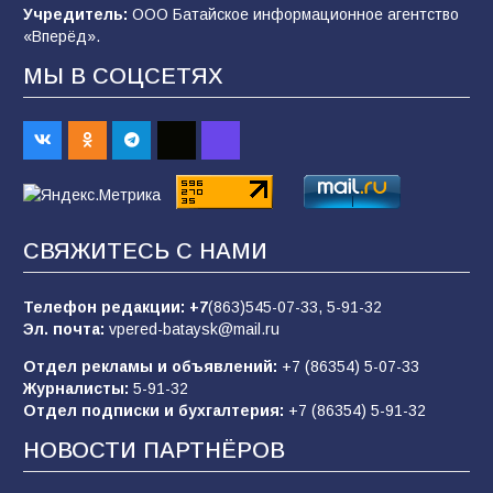
Учредитель:
ООО Батайское информационное агентство
101
03.08.2026
«Вперёд».
МЫ В СОЦСЕТЯХ
В Батайске продолжаются дорожные работы
98
04.08.2026
«Пургу нести — не поля переходить»: почему
заявления о мобилизации — это
СВЯЖИТЕСЬ С НАМИ
пропагандистский вброс
85
01.08.2026
Телефон редакции:
+7
(863)545-07-33,
5-91-32
Эл. почта:
vpered-bataysk@mail.ru
Отдел рекламы и объявлений:
+7 (86354) 5-07-33
«Слухами Москву не возьмёшь»: почему
Журналисты:
5-91-32
заявления Киева о мобилизации — это
Отдел подписки и бухгалтерия:
+7 (86354) 5-91-32
отчаяние, а не разведка
НОВОСТИ ПАРТНЁРОВ
81
02.08.2026