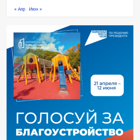
« Апр
Июн »