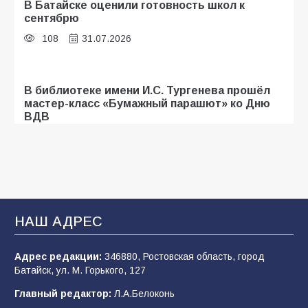
В Батайске оценили готовность школ к
сентябрю
108
31.07.2026
В библиотеке имени И.С. Тургенева прошёл
мастер-класс «Бумажный парашют» ко Дню
ВДВ
107
03.08.2026
Батайские школьники стали частью
образовательного кластера
НАШ АДРЕС
106
05.08.2026
Адрес редакции:
346880, Ростовская область, город
Батайск, ул. М. Горького, 127
«Мобилизация или набор?» Что на самом
деле происходит в армии России в августе
Главный редактор:
Л.А.Белоконь
2026 года