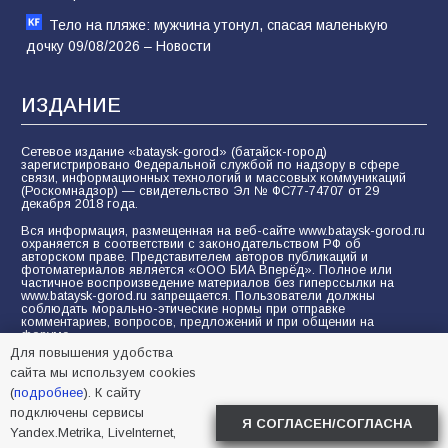
Тело на пляже: мужчина утонул, спасая маленькую
дочку 09/08/2026 – Новости
ИЗДАНИЕ
Сетевое издание «bataysk-gorod» (батайск-город)
зарегистрировано Федеральной службой по надзору в сфере
связи, информационных технологий и массовых коммуникаций
(Роскомнадзор) — свидетельство Эл № ФС77-74707 от 29
декабря 2018 года.
Вся информация, размещенная на веб-сайте www.bataysk-gorod.ru
охраняется в соответствии с законодательством РФ об
авторском праве. Представителем авторов публикаций и
фотоматериалов является «ООО БИА Вперёд». Полное или
частичное воспроизведение материалов без гиперссылки на
www.bataysk-gorod.ru запрещается. Пользователи должны
соблюдать морально-этические нормы при отправке
комментариев, вопросов, предложений и при общении на
форуме.
Для повышения удобства
Политика конфиденциальности и защиты информации
сайта мы используем cookies
Согласие на обработку персональных данных с помощью
(
подробнее
). К сайту
сервисов Yandex.Metrika, LiveInternet, top.mail.ru
подключены сервисы
Я СОГЛАСЕН/СОГЛАСНА
Yandex.Metrika, LiveInternet,
© 2005-2026 БИА «ВПЕРЕД»
16+