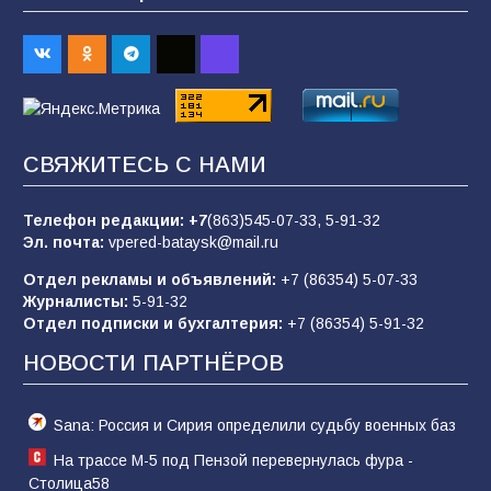
Батайским спортсменам вручили награды
70
08.08.2026
Командовал боем до последнего: герой
СВЯЖИТЕСЬ С НАМИ
Евгений Остапенко
63
05.08.2026
Телефон редакции:
+7
(863)545-07-33,
5-91-32
Эл. почта:
vpered-bataysk@mail.ru
Отдел рекламы и объявлений:
+7 (86354) 5-07-33
Батайчане вышли в финал Всероссийского
Журналисты:
5-91-32
конкурса «Большая перемена»
Отдел подписки и бухгалтерия:
+7 (86354) 5-91-32
62
04.08.2026
НОВОСТИ ПАРТНЁРОВ
Sana: Россия и Сирия определили судьбу военных баз
На трассе М-5 под Пензой перевернулась фура -
Столица58