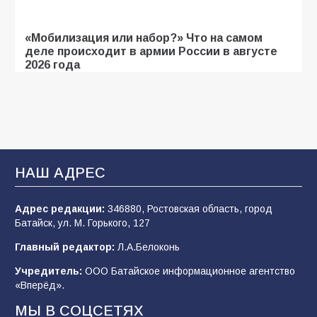
«Мобилизация или набор?» Что на самом
деле происходит в армии России в августе
2026 года
109
03.08.2026
В библиотеке имени И.С. Тургенева прошёл
мастер-класс «Бумажный парашют» ко Дню
ВДВ
НАШ АДРЕС
109
03.08.2026
Адрес редакции:
346880, Ростовская область, город
Батайск, ул. М. Горького, 127
В детском саду № 35 дети освоили
Главный редактор:
Л.А.Белоконь
строительные профессии в ходе
спортивного праздника
Учредитель:
ООО Батайское информационное агентство
«Вперёд».
92
07.08.2026
МЫ В СОЦСЕТЯХ