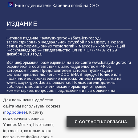
Еще один житель Карелии погиб на СВО
ИЗДАНИЕ
Сетевое издание «bataysk-gorod» (батайск-город)
зарегистрировано Федеральной службой по надзору в сфере
связи, информационных технологий и массовых коммуникаций
(Роскомнадзор) — свидетельство Эл № ФС77-74707 от 29
декабря 2018 года.
Вся информация, размещенная на веб-сайте www.bataysk-gorod.ru
охраняется в соответствии с законодательством РФ об
авторском праве. Представителем авторов публикаций и
фотоматериалов является «ООО БИА Вперёд». Полное или
частичное воспроизведение материалов без гиперссылки на
www.bataysk-gorod.ru запрещается. Пользователи должны
соблюдать морально-этические нормы при отправке
комментариев, вопросов, предложений и при общении на
форуме.
Для повышения удобства
Политика конфиденциальности и защиты информации
сайта мы используем cookies
Согласие на обработку персональных данных с помощью
(
подробнее
). К сайту
сервисов Yandex.Metrika, LiveInternet, top.mail.ru
подключены сервисы
Я СОГЛАСЕН/СОГЛАСНА
Yandex.Metrika, LiveInternet,
© 2005-2026 БИА «ВПЕРЕД»
16+
top.mail.ru, которые также
использует файлы cookie