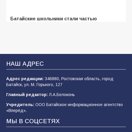
Батайские школьники стали частью
образовательного кластера
107
05.08.2026
«Мобилизация или набор?» Что на самом
деле происходит в армии России в августе
НАШ АДРЕС
2026 года
102
03.08.2026
Адрес редакции:
346880, Ростовская область, город
Батайск, ул. М. Горького, 127
Главный редактор:
Л.А.Белоконь
В Батайске продолжаются дорожные работы
Учредитель:
ООО Батайское информационное агентство
98
04.08.2026
«Вперёд».
МЫ В СОЦСЕТЯХ
«Пургу нести — не поля переходить»: почему