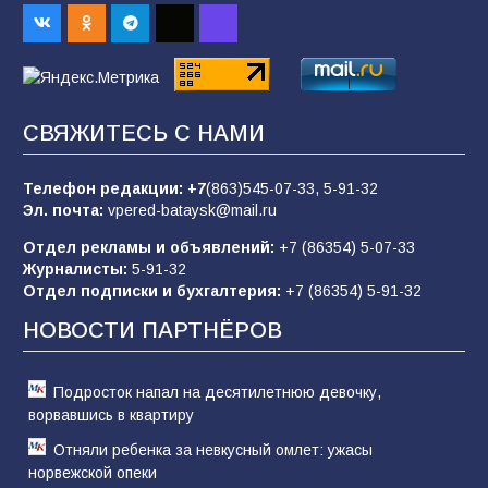
заявления о мобилизации — это
пропагандистский вброс
85
01.08.2026
СВЯЖИТЕСЬ С НАМИ
Будет ли мобилизация в России в 2026 году
после выборов: в Госдуме дали ответ
Телефон редакции:
+7
(863)545-07-33,
5-91-32
84
06.08.2026
Эл. почта:
vpered-bataysk@mail.ru
Отдел рекламы и объявлений:
+7 (86354) 5-07-33
Журналисты:
5-91-32
«Слухами Москву не возьмёшь»: почему
Отдел подписки и бухгалтерия:
+7 (86354) 5-91-32
заявления Киева о мобилизации — это
отчаяние, а не разведка
НОВОСТИ ПАРТНЁРОВ
81
02.08.2026
Подросток напал на десятилетнюю девочку,
ворвавшись в квартиру
Отняли ребенка за невкусный омлет: ужасы
норвежской опеки