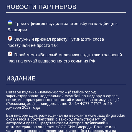
Евгений Остапенко
НОВОСТИ ПАРТНЁРОВ
61
05.08.2026
Троих уфимцев осудили за стрельбу на кладбище в
Башкирии
Залужный признал правоту Путина: эти слова
прозвучали не просто так
Герой мема «Весёлый молочник» подготовил запасной
план на случай выдворения его семьи из РФ
ИЗДАНИЕ
Сетевое издание «bataysk-gorod» (батайск-город)
зарегистрировано Федеральной службой по надзору в сфере
связи, информационных технологий и массовых коммуникаций
(Роскомнадзор) — свидетельство Эл № ФС77-74707 от 29
декабря 2018 года.
Вся информация, размещенная на веб-сайте www.bataysk-gorod.ru
охраняется в соответствии с законодательством РФ об
авторском праве. Представителем авторов публикаций и
фотоматериалов является «ООО БИА Вперёд». Полное или
частичное воспроизведение материалов без гиперссылки на