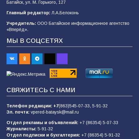
Батайск, ул. М. Горького, 127
В детском саду № 35 дети освоили
Главный редактор:
Л.А.Белоконь
строительные профессии в ходе
спортивного праздника
Учредитель:
ООО Батайское информационное агентство
«Вперёд».
90
07.08.2026
МЫ В СОЦСЕТЯХ
«Слухами Москву не возьмёшь»: почему
заявления Киева о мобилизации — это
отчаяние, а не разведка
83
02.08.2026
СВЯЖИТЕСЬ С НАМИ
Батайчане вышли в финал Всероссийского
конкурса «Большая перемена»
Телефон редакции:
+7
(863)545-07-33,
5-91-32
Эл. почта:
vpered-bataysk@mail.ru
62
04.08.2026
Отдел рекламы и объявлений:
+7 (86354) 5-07-33
Журналисты:
5-91-32
Отдел подписки и бухгалтерия:
+7 (86354) 5-91-32
Командовал боем до последнего: герой