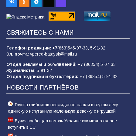
Евгений Остапенко
62
05.08.2026
СВЯЖИТЕСЬ С НАМИ
Батайчане вышли в финал Всероссийского
конкурса «Большая перемена»
Телефон редакции:
+7
(863)545-07-33,
5-91-32
62
04.08.2026
Эл. почта:
vpered-bataysk@mail.ru
Отдел рекламы и объявлений:
+7 (86354) 5-07-33
Журналисты:
5-91-32
В детском саду № 17 прошёл конкурс «Мини-
Отдел подписки и бухгалтерия:
+7 (86354) 5-91-32
Мисс»
НОВОСТИ ПАРТНЁРОВ
53
08.08.2026
Группа грибников неожиданно нашли в глухом лесу
одинокую испуганную маленькую девочку с игрушкой
Вучич пообещал помочь Украине как можно скорее
вступить в ЕС