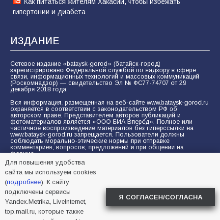
Как питаться жителям Хакасии, чтобы избежать
гипертонии и диабета
ИЗДАНИЕ
Сетевое издание «bataysk-gorod» (батайск-город)
зарегистрировано Федеральной службой по надзору в сфере
связи, информационных технологий и массовых коммуникаций
(Роскомнадзор) — свидетельство Эл № ФС77-74707 от 29
декабря 2018 года.
Вся информация, размещенная на веб-сайте www.bataysk-gorod.ru
охраняется в соответствии с законодательством РФ об
авторском праве. Представителем авторов публикаций и
фотоматериалов является «ООО БИА Вперёд». Полное или
частичное воспроизведение материалов без гиперссылки на
www.bataysk-gorod.ru запрещается. Пользователи должны
соблюдать морально-этические нормы при отправке
комментариев, вопросов, предложений и при общении на
форуме.
Для повышения удобства
Политика конфиденциальности и защиты информации
сайта мы используем cookies
Согласие на обработку персональных данных с помощью
(
подробнее
). К сайту
сервисов Yandex.Metrika, LiveInternet, top.mail.ru
подключены сервисы
Я СОГЛАСЕН/СОГЛАСНА
Yandex.Metrika, LiveInternet,
© 2005-2026 БИА «ВПЕРЕД»
16+
top.mail.ru, которые также