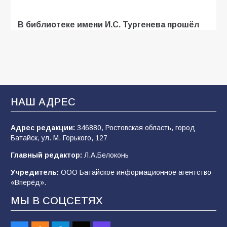
В библиотеке имени И.С. Тургенева прошёл
мастер-класс «Бумажный парашют» ко Дню
ВДВ
109
03.08.2026
В Батайске продолжаются дорожные работы
НАШ АДРЕС
107
04.08.2026
Адрес редакции:
346880, Ростовская область, город
Батайск, ул. М. Горького, 127
В детском саду № 35 дети освоили
Главный редактор:
Л.А.Белоконь
строительные профессии в ходе
спортивного праздника
Учредитель:
ООО Батайское информационное агентство
«Вперёд».
90
07.08.2026
МЫ В СОЦСЕТЯХ
Командовал боем до последнего: герой