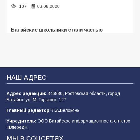
107
03.08.2026
Батайские школьники стали частью
образовательного кластера
107
05.08.2026
«Мобилизация или набор?» Что на самом
деле происходит в армии России в августе
НАШ АДРЕС
2026 года
102
03.08.2026
Адрес редакции:
346880, Ростовская область, город
Батайск, ул. М. Горького, 127
Главный редактор:
Л.А.Белоконь
В Батайске продолжаются дорожные работы
Учредитель:
ООО Батайское информационное агентство
98
04.08.2026
«Вперёд».
МЫ В СОЦСЕТЯХ