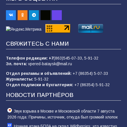
Будет ли мобилизация в России в 2026 году
после выборов: в Госдуме дали ответ
90
06.08.2026
«Пургу нести — не поля переходить»: почему
СВЯЖИТЕСЬ С НАМИ
заявления о мобилизации — это
пропагандистский вброс
Телефон редакции:
+7
(863)545-07-33,
5-91-32
85
01.08.2026
Эл. почта:
vpered-bataysk@mail.ru
Отдел рекламы и объявлений:
+7 (86354) 5-07-33
Журналисты:
5-91-32
«Слухами Москву не возьмёшь»: почему
Отдел подписки и бухгалтерия:
+7 (86354) 5-91-32
заявления Киева о мобилизации — это
отчаяние, а не разведка
НОВОСТИ ПАРТНЁРОВ
81
02.08.2026
Звук взрыва в Москве и Московской области 7 августа
2026 года: Причины, источник, откуда был громкий хлопок
Ночная атака БПЛА на склад Wildberries: что известно