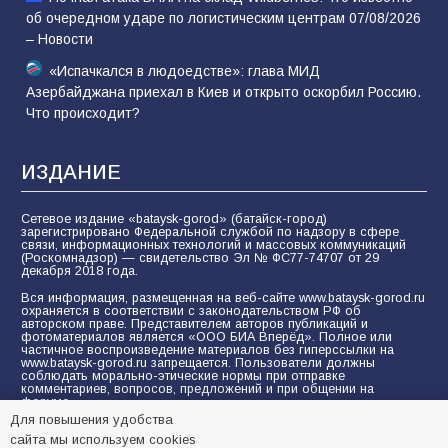
об очередном ударе по логистическим центрам 07/08/2026
– Новости
«Испачкался в людоедстве»: глава МИД
Азербайджана приехал в Киев и открыто оскорбил Россию.
Что происходит?
ИЗДАНИЕ
Сетевое издание «bataysk-gorod» (батайск-город)
зарегистрировано Федеральной службой по надзору в сфере
связи, информационных технологий и массовых коммуникаций
(Роскомнадзор) — свидетельство Эл № ФС77-74707 от 29
декабря 2018 года.
Вся информация, размещенная на веб-сайте www.bataysk-gorod.ru
охраняется в соответствии с законодательством РФ об
авторском праве. Представителем авторов публикаций и
фотоматериалов является «ООО БИА Вперёд». Полное или
частичное воспроизведение материалов без гиперссылки на
www.bataysk-gorod.ru запрещается. Пользователи должны
соблюдать морально-этические нормы при отправке
комментариев, вопросов, предложений и при общении на
форуме.
Для повышения удобства
Политика конфиденциальности и защиты информации
сайта мы используем cookies