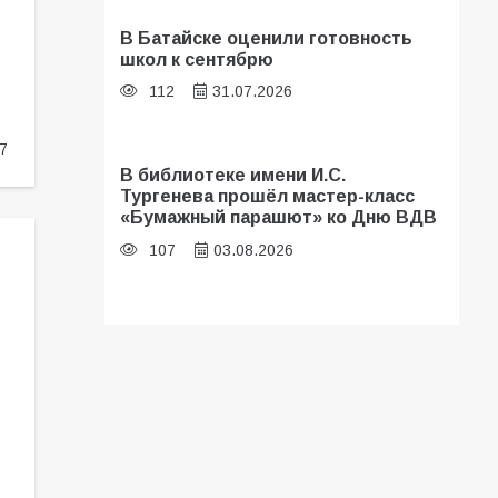
В Батайске оценили готовность
школ к сентябрю
112
31.07.2026
7
В библиотеке имени И.С.
Тургенева прошёл мастер-класс
«Бумажный парашют» ко Дню ВДВ
107
03.08.2026
Батайские школьники стали
частью образовательного
кластера
107
05.08.2026
«Мобилизация или набор?» Что на