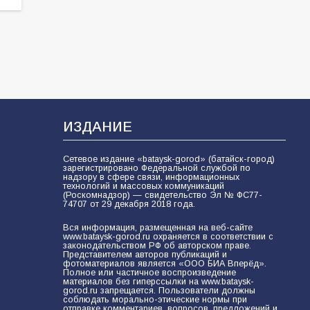
ИЗДАНИЕ
Сетевое издание «bataysk-gorod» (батайск-город)
зарегистрировано Федеральной службой по
надзору в сфере связи, информационных
технологий и массовых коммуникаций
(Роскомнадзор) — свидетельство Эл № ФС77-
74707 от 29 декабря 2018 года.
Вся информация, размещенная на веб-сайте
www.bataysk-gorod.ru охраняется в соответствии с
законодательством РФ об авторском праве.
Представителем авторов публикаций и
фотоматериалов является «ООО БИА Вперёд».
Полное или частичное воспроизведение
материалов без гиперссылки на www.bataysk-
gorod.ru запрещается. Пользователи должны
соблюдать морально-этические нормы при
отправке комментариев, вопросов, предложений и