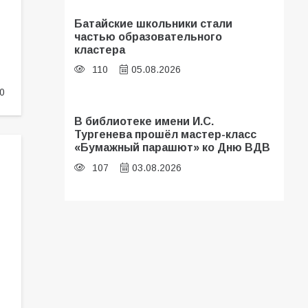
Батайские школьники стали
частью образовательного
кластера
110
05.08.2026
0
В библиотеке имени И.С.
Тургенева прошёл мастер-класс
«Бумажный парашют» ко Дню ВДВ
107
03.08.2026
«Мобилизация или набор?» Что на
самом деле происходит в армии
России в августе 2026 года
103
03.08.2026