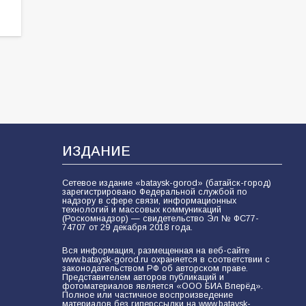
ИЗДАНИЕ
Сетевое издание «bataysk-gorod» (батайск-город)
зарегистрировано Федеральной службой по
надзору в сфере связи, информационных
технологий и массовых коммуникаций
(Роскомнадзор) — свидетельство Эл № ФС77-
74707 от 29 декабря 2018 года.
Вся информация, размещенная на веб-сайте
www.bataysk-gorod.ru охраняется в соответствии с
законодательством РФ об авторском праве.
Представителем авторов публикаций и
фотоматериалов является «ООО БИА Вперёд».
Полное или частичное воспроизведение
материалов без гиперссылки на www.bataysk-