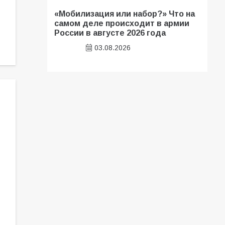
«Мобилизация или набор?» Что на
самом деле происходит в армии
России в августе 2026 года
03.08.2026
В библиотеке имени И.С.
Тургенева прошёл мастер-класс
«Бумажный парашют» ко Дню ВДВ
03.08.2026
В Батайске продолжаются
дорожные работы
04.08.2026
В детском саду № 35 дети