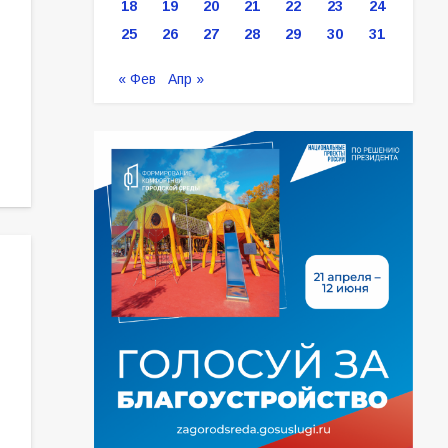
18
19
20
21
22
23
24
25
26
27
28
29
30
31
« Фев
Апр »