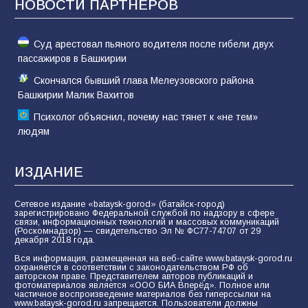
НОВОСТИ ПАРТНЁРОВ
74
01.08.2026
Суд арестовал пьяного водителя после гибели двух
пассажиров в Башкирии
Скончался бывший глава Мелеузовского района
Башкирии Малик Вахитов
Психолог объяснил, почему нас тянет к «не тем»
людям
ИЗДАНИЕ
Сетевое издание «bataysk-gorod» (батайск-город)
зарегистрировано Федеральной службой по надзору в сфере
связи, информационных технологий и массовых коммуникаций
(Роскомнадзор) — свидетельство Эл № ФС77-74707 от 29
декабря 2018 года.
Вся информация, размещенная на веб-сайте www.bataysk-gorod.ru
охраняется в соответствии с законодательством РФ об
авторском праве. Представителем авторов публикаций и
фотоматериалов является «ООО БИА Вперёд». Полное или
частичное воспроизведение материалов без гиперссылки на
www.bataysk-gorod.ru запрещается. Пользователи должны