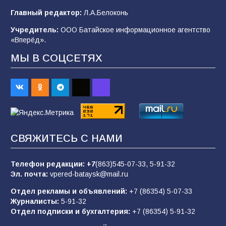
Будет ли мобилизация в России в 2026 году
Главный редактор:
Л.А.Белоконь
после выборов: в Госдуме дали ответ
Учредитель:
ООО Батайское информационное агентство
94
06.08.2026
«Вперёд».
МЫ В СОЦСЕТЯХ
«Пургу нести — не поля переходить»: почему
заявления о мобилизации — это
пропагандистский вброс
85
01.08.2026
СВЯЖИТЕСЬ С НАМИ
«Слухами Москву не возьмёшь»: почему
заявления Киева о мобилизации — это
отчаяние, а не разведка
Телефон редакции:
+7
(863)545-07-33,
5-91-32
Эл. почта:
vpered-bataysk@mail.ru
81
02.08.2026
Отдел рекламы и объявлений:
+7 (86354) 5-07-33
Журналисты:
5-91-32
Отдел подписки и бухгалтерия:
+7 (86354) 5-91-32
Морской квест в детском саду: как
воспитанники спасали Нептуна