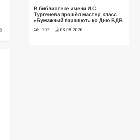
В библиотеке имени И.С.
Тургенева прошёл мастер-класс
«Бумажный парашют» ко Дню ВДВ
107
03.08.2026
0
«Мобилизация или набор?» Что на
самом деле происходит в армии
России в августе 2026 года
103
03.08.2026
В Батайске продолжаются
дорожные работы
100
04.08.2026
Будет ли мобилизация в России в