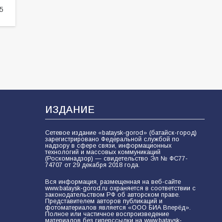
5
74
01.08.2026
ИЗДАНИЕ
Сетевое издание «bataysk-gorod» (батайск-город)
зарегистрировано Федеральной службой по
надзору в сфере связи, информационных
технологий и массовых коммуникаций
(Роскомнадзор) — свидетельство Эл № ФС77-
74707 от 29 декабря 2018 года.
Вся информация, размещенная на веб-сайте
www.bataysk-gorod.ru охраняется в соответствии с
законодательством РФ об авторском праве.
Представителем авторов публикаций и
фотоматериалов является «ООО БИА Вперёд».
Полное или частичное воспроизведение
материалов без гиперссылки на www.bataysk-