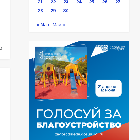
21
22
23
24
25
26
27
28
29
30
« Мар
Май »
3