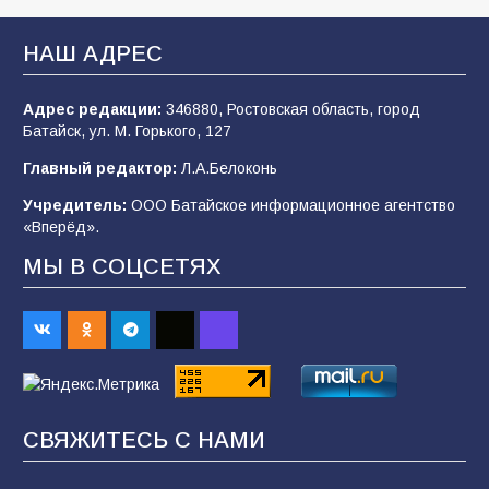
В Батайске продолжаются дорожные работы
НАШ АДРЕС
99
04.08.2026
Адрес редакции:
346880, Ростовская область, город
Батайск, ул. М. Горького, 127
Будет ли мобилизация в России в 2026 году
Главный редактор:
Л.А.Белоконь
после выборов: в Госдуме дали ответ
Учредитель:
ООО Батайское информационное агентство
94
06.08.2026
«Вперёд».
МЫ В СОЦСЕТЯХ
«Пургу нести — не поля переходить»: почему
заявления о мобилизации — это
пропагандистский вброс
85
01.08.2026
СВЯЖИТЕСЬ С НАМИ
«Слухами Москву не возьмёшь»: почему
заявления Киева о мобилизации — это