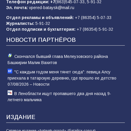
отчаяние, а не разведка
Телефон редакции:
+7
(863)545-07-33,
5-91-32
Эл. почта:
vpered-bataysk@mail.ru
81
02.08.2026
Отдел рекламы и объявлений:
+7 (86354) 5-07-33
Журналисты:
5-91-32
Отдел подписки и бухгалтерия:
+7 (86354) 5-91-32
Морской квест в детском саду: как
воспитанники спасали Нептуна
НОВОСТИ ПАРТНЁРОВ
74
01.08.2026
Скончался бывший глава Мелеузовского района
Башкирии Малик Вахитов
"С каждым годом меня тянет сюда": певица Алсу
приехала в татарскую деревню, где прошло ее детство
07/08/2026 – Новости
В Ленобласти ищут пропавшего два дня назад 9-
летнего мальчика
ИЗДАНИЕ
Сетевое издание «bataysk-gorod» (батайск-город)