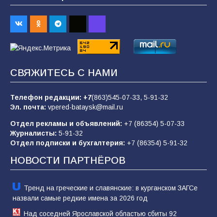
2026 года
94
03.08.2026
«Пургу нести — не поля переходить»: почему
заявления о мобилизации — это
СВЯЖИТЕСЬ С НАМИ
пропагандистский вброс
84
01.08.2026
Телефон редакции:
+7
(863)545-07-33,
5-91-32
Эл. почта:
vpered-bataysk@mail.ru
Отдел рекламы и объявлений:
+7 (86354) 5-07-33
«Слухами Москву не возьмёшь»: почему
Журналисты:
5-91-32
заявления Киева о мобилизации — это
Отдел подписки и бухгалтерия:
+7 (86354) 5-91-32
отчаяние, а не разведка
НОВОСТИ ПАРТНЁРОВ
80
02.08.2026
Тренд на греческие и славянские: в курганском ЗАГСе
назвали самые редкие имена за 2026 год
Над соседней Ярославской областью сбиты 92