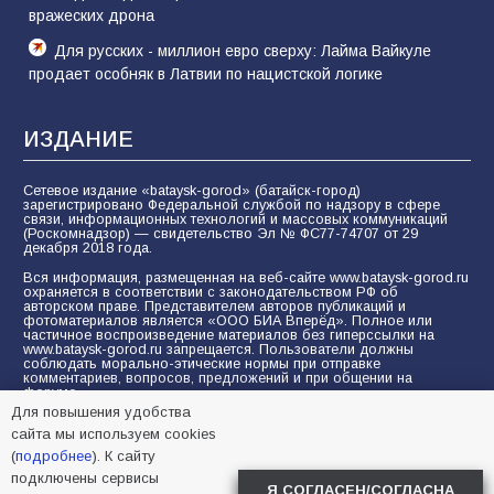
вражеских дрона
Для русских - миллион евро сверху: Лайма Вайкуле
продает особняк в Латвии по нацистской логике
ИЗДАНИЕ
Сетевое издание «bataysk-gorod» (батайск-город)
зарегистрировано Федеральной службой по надзору в сфере
связи, информационных технологий и массовых коммуникаций
(Роскомнадзор) — свидетельство Эл № ФС77-74707 от 29
декабря 2018 года.
Вся информация, размещенная на веб-сайте www.bataysk-gorod.ru
охраняется в соответствии с законодательством РФ об
авторском праве. Представителем авторов публикаций и
фотоматериалов является «ООО БИА Вперёд». Полное или
частичное воспроизведение материалов без гиперссылки на
www.bataysk-gorod.ru запрещается. Пользователи должны
соблюдать морально-этические нормы при отправке
комментариев, вопросов, предложений и при общении на
форуме.
Для повышения удобства
Политика конфиденциальности и защиты информации
сайта мы используем cookies
Согласие на обработку персональных данных с помощью
(
подробнее
). К сайту
сервисов Yandex.Metrika, LiveInternet, top.mail.ru
подключены сервисы
Я СОГЛАСЕН/СОГЛАСНА