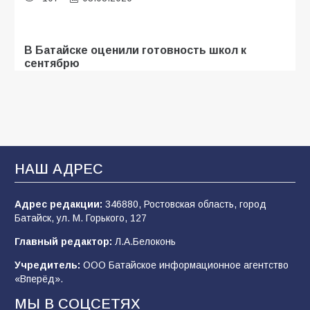
В Батайске оценили готовность школ к
сентябрю
103
31.07.2026
Батайские школьники стали частью
образовательного кластера
НАШ АДРЕС
100
05.08.2026
Адрес редакции:
346880, Ростовская область, город
Батайск, ул. М. Горького, 127
В Батайске продолжаются дорожные работы
Главный редактор:
Л.А.Белоконь
96
04.08.2026
Учредитель:
ООО Батайское информационное агентство
«Вперёд».
«Мобилизация или набор?» Что на самом
МЫ В СОЦСЕТЯХ
деле происходит в армии России в августе