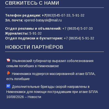
СВЯЖИТЕСЬ С НАМИ
Телефон редакции:
+7
(863)545-07-33,
5-91-32
В библиотеке имени М.Ю. Лермонтова
Эл. почта:
vpered-bataysk@mail.ru
состоялось литературно-творческое
мероприятие для юных читателей «Читаем
Отдел рекламы и объявлений:
+7 (86354) 5-07-33
сказку, рисуем в красках»
65
07.08.2026
Журналисты:
5-91-32
Отдел подписки и бухгалтерия:
+7 (86354) 5-91-32
НОВОСТИ ПАРТНЁРОВ
Ульяновский губернатор выразил соболезнования
семьям погибших в Нижнекамске
Нижнекамск подвергся массированной атаке БПЛА,
есть погибшие
Дополнительные бригады скорой направлены в
Нижнекамск для помощи пострадавшим при атаке БПЛА
10/08/2026 – Новости