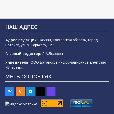
В детском саду № 35 дети освоили
строительные профессии в ходе
спортивного праздника
93
07.08.2026
НАШ АДРЕС
Адрес редакции:
346880, Ростовская область, город
Батайским спортсменам вручили награды
Батайск, ул. М. Горького, 127
77
08.08.2026
Главный редактор:
Л.А.Белоконь
Учредитель:
ООО Батайское информационное агентство
«Вперёд».
Командовал боем до последнего: герой
Евгений Остапенко
МЫ В СОЦСЕТЯХ
67
05.08.2026
«Слухи — не указ»: почему разговоры о
мобилизации не имеют под собой оснований
66
07.08.2026