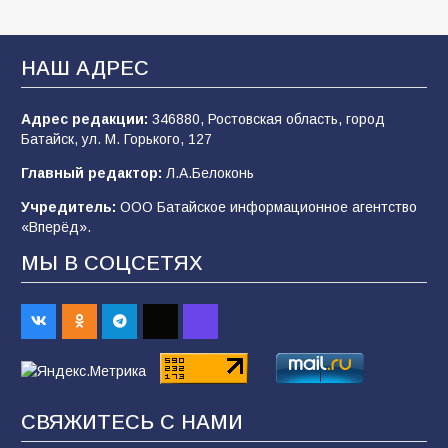
«Мобилизация или набор?» Что на самом
деле происходит в армии России в августе
2026 года
НАШ АДРЕС
97
03.08.2026
Адрес редакции:
346880, Ростовская область, город
Батайск, ул. М. Горького, 127
В Батайске продолжаются дорожные работы
Главный редактор:
Л.А.Белоконь
97
04.08.2026
Учредитель:
ООО Батайское информационное агентство
«Вперёд».
МЫ В СОЦСЕТЯХ
«Пургу нести — не поля переходить»: почему
заявления о мобилизации — это
пропагандистский вброс
84
01.08.2026
«Слухами Москву не возьмёшь»: почему
СВЯЖИТЕСЬ С НАМИ
заявления Киева о мобилизации — это