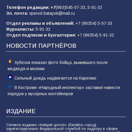
отчаяние, а не разведка
Телефон редакции:
+7
(863)545-07-33,
5-91-32
80
02.08.2026
Эл. почта:
vpered-bataysk@mail.ru
Отдел рекламы и объявлений:
+7 (86354) 5-07-33
Журналисты:
5-91-32
В России ответили на заявления Зеленского о
Отдел подписки и бухгалтерия:
+7 (86354) 5-91-32
новой мобилизации
НОВОСТИ ПАРТНЁРОВ
74
31.07.2026
Хубезов показал фото бойца, выжившего после
медведя и молнии
Сильный дождь надвигается на Карелию
В Костроме «Народный инспектор» заставил навести
порядок у мусорных контейнеров
ИЗДАНИЕ
Сетевое издание «bataysk-gorod» (батайск-город)
зарегистрировано Федеральной службой по надзору в сфере