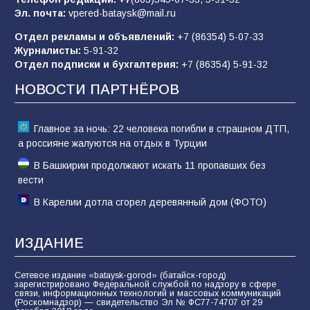
Эл. почта:
vpered-bataysk@mail.ru
Отдел рекламы и объявлений:
+7 (86354) 5-07-33
Батайчане вышли в финал Всероссийского
Журналисты:
5-91-32
конкурса «Большая перемена»
Отдел подписки и бухгалтерия:
+7 (86354) 5-91-32
62
04.08.2026
НОВОСТИ ПАРТНЁРОВ
Главное за ночь: 22 человека погибли в страшном ДТП,
а россияне жалуются на отдых в Турции
В Башкирии продолжают искать 11 пропавших без
вести
В Карелии дотла сгорел деревянный дом (ФОТО)
ИЗДАНИЕ
Сетевое издание «bataysk-gorod» (батайск-город)
зарегистрировано Федеральной службой по надзору в сфере
связи, информационных технологий и массовых коммуникаций
(Роскомнадзор) — свидетельство Эл № ФС77-74707 от 29