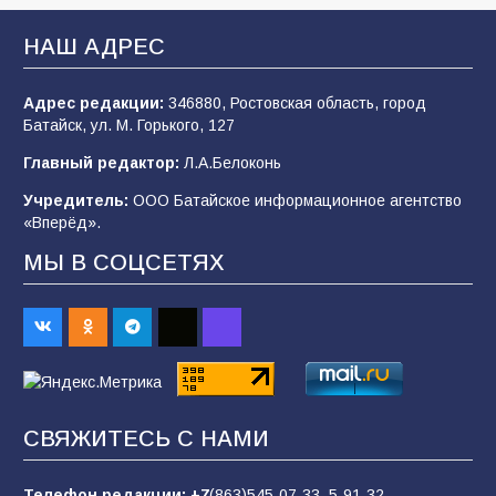
В Батайске продолжаются дорожные работы
НАШ АДРЕС
108
04.08.2026
Адрес редакции:
346880, Ростовская область, город
Батайск, ул. М. Горького, 127
В детском саду № 35 дети освоили
Главный редактор:
Л.А.Белоконь
строительные профессии в ходе
спортивного праздника
Учредитель:
ООО Батайское информационное агентство
«Вперёд».
90
07.08.2026
МЫ В СОЦСЕТЯХ
Батайским спортсменам вручили награды
65
08.08.2026
Командовал боем до последнего: герой
СВЯЖИТЕСЬ С НАМИ
Евгений Остапенко
62
05.08.2026
Телефон редакции:
+7
(863)545-07-33,
5-91-32