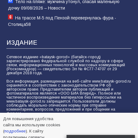
Тело на пляже: мужчина утонул, спасая маленькую
дочку 09/08/2026 – Новости
На трассе М-5 под Пензой перевернулась фура -
Столица58
ИЗДАНИЕ
Сетевое издание «bataysk-gorod» (батайск-город)
зарегистрировано Федеральной службой по надзору в сфере
связи, информационных технологий и массовых коммуникаций
(Роскомнадзор) — свидетельство Эл № ФС77-74707 от 29
декабря 2018 года.
Вся информация, размещенная на веб-сайте www.bataysk-gorod.ru
охраняется в соответствии с законодательством РФ об
авторском праве. Представителем авторов публикаций и
фотоматериалов является «ООО БИА Вперёд». Полное или
частичное воспроизведение материалов без гиперссылки на
www.bataysk-gorod.ru запрещается. Пользователи должны
соблюдать морально-этические нормы при отправке
комментариев, вопросов, предложений и при общении на
форуме.
Для повышения удобства
Политика конфиденциальности и защиты информации
сайта мы используем cookies
Согласие на обработку персональных данных с помощью
(
подробнее
). К сайту
сервисов Yandex.Metrika, LiveInternet, top.mail.ru
подключены сервисы