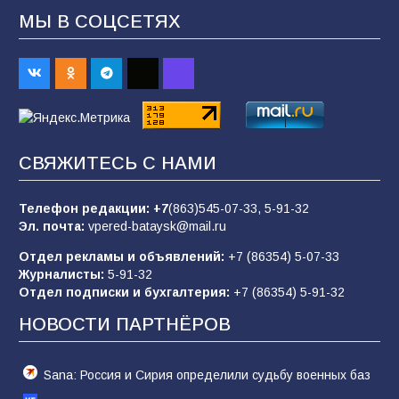
МЫ В СОЦСЕТЯХ
Батайским спортсменам вручили награды
70
08.08.2026
Командовал боем до последнего: герой
СВЯЖИТЕСЬ С НАМИ
Евгений Остапенко
62
05.08.2026
Телефон редакции:
+7
(863)545-07-33,
5-91-32
Эл. почта:
vpered-bataysk@mail.ru
Отдел рекламы и объявлений:
+7 (86354) 5-07-33
Батайчане вышли в финал Всероссийского
Журналисты:
5-91-32
конкурса «Большая перемена»
Отдел подписки и бухгалтерия:
+7 (86354) 5-91-32
62
04.08.2026
НОВОСТИ ПАРТНЁРОВ
Sana: Россия и Сирия определили судьбу военных баз