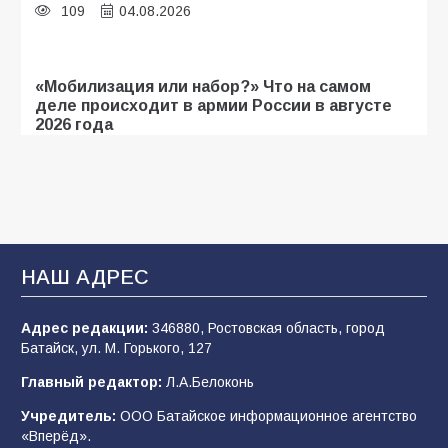
109
04.08.2026
«Мобилизация или набор?» Что на самом
деле происходит в армии России в августе
2026 года
109
03.08.2026
В библиотеке имени И.С. Тургенева прошёл
мастер-класс «Бумажный парашют» ко Дню
ВДВ
НАШ АДРЕС
109
03.08.2026
Адрес редакции:
346880, Ростовская область, город
Батайск, ул. М. Горького, 127
В детском саду № 35 дети освоили
Главный редактор:
Л.А.Белоконь
строительные профессии в ходе
спортивного праздника
Учредитель:
ООО Батайское информационное агентство
«Вперёд».
91
07.08.2026