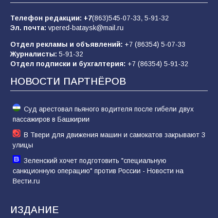
заявления Киева о мобилизации — это
отчаяние, а не разведка
Телефон редакции:
+7
(863)545-07-33,
5-91-32
Эл. почта:
vpered-bataysk@mail.ru
81
02.08.2026
Отдел рекламы и объявлений:
+7 (86354) 5-07-33
Журналисты:
5-91-32
Отдел подписки и бухгалтерия:
+7 (86354) 5-91-32
Морской квест в детском саду: как
воспитанники спасали Нептуна
НОВОСТИ ПАРТНЁРОВ
74
01.08.2026
Суд арестовал пьяного водителя после гибели двух
пассажиров в Башкирии
В Твери для движения машин и самокатов закрывают 3
улицы
Зеленский хочет подготовить "специальную
санкционную операцию" против России - Новости на
Вести.ru
ИЗДАНИЕ