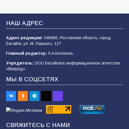
В Батайске продолжаются дорожные работы
НАШ АДРЕС
99
04.08.2026
Адрес редакции:
346880, Ростовская область, город
Батайск, ул. М. Горького, 127
Будет ли мобилизация в России в 2026 году
Главный редактор:
Л.А.Белоконь
после выборов: в Госдуме дали ответ
Учредитель:
ООО Батайское информационное агентство
94
06.08.2026
«Вперёд».
МЫ В СОЦСЕТЯХ
«Пургу нести — не поля переходить»: почему
заявления о мобилизации — это
пропагандистский вброс
85
01.08.2026
СВЯЖИТЕСЬ С НАМИ
«Слухами Москву не возьмёшь»: почему