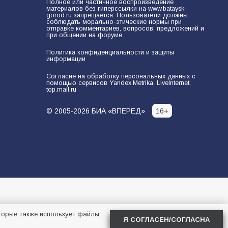
Полное или частичное воспроизведение
разведка
материалов без гиперссылки на www.bataysk-
80
02.08.2026
gorod.ru запрещается. Пользователи должны
соблюдать морально-этические нормы при
отправке комментариев, вопросов, предложений и
при общении на форуме.
В России ответили на заявления
Политика конфиденциальности и защиты
информации
Зеленского о новой мобилизации
74
31.07.2026
Согласие на обработку персональных данных с
помощью сервисов Yandex.Metrika, LiveInternet,
top.mail.ru
© 2005-2026 БИА «ВПЕРЕД»
16+
 которые также использует файлы
Я СОГЛАСЕН/СОГЛАСНА