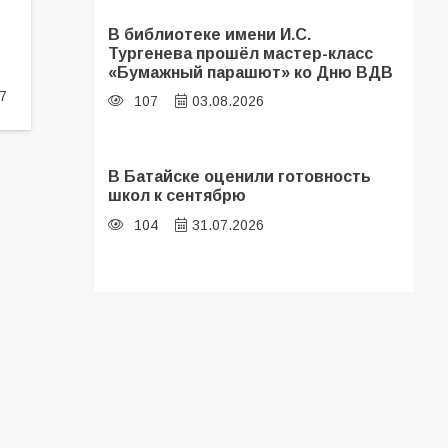
В библиотеке имени И.С.
Тургенева прошёл мастер-класс
«Бумажный парашют» ко Дню ВДВ
7
107
03.08.2026
В Батайске оценили готовность
школ к сентябрю
104
31.07.2026
Батайские школьники стали
частью образовательного
кластера
101
05.08.2026
«Мобилизация или набор?» Что на