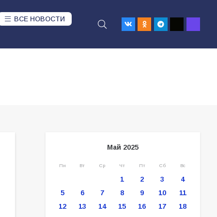
ВСЕ НОВОСТИ
Май 2025
Пн
Вт
Ср
Чт
Пт
Сб
Вс
1
2
3
4
5
6
7
8
9
10
11
12
13
14
15
16
17
18