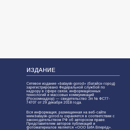
самом деле происходит в армии
России в августе 2026 года
97
03.08.2026
В Батайске продолжаются
дорожные работы
96
04.08.2026
ИЗДАНИЕ
«Пургу нести — не поля
переходить»: почему заявления о
Сетевое издание «bataysk-gorod» (батайск-город)
мобилизации — это
зарегистрировано Федеральной службой по
надзору в сфере связи, информационных
пропагандистский вброс
технологий и массовых коммуникаций
84
01.08.2026
(Роскомнадзор) — свидетельство Эл № ФС77-
74707 от 29 декабря 2018 года.
Вся информация, размещенная на веб-сайте
www.bataysk-gorod.ru охраняется в соответствии с
«Слухами Москву не возьмёшь»:
законодательством РФ об авторском праве.
почему заявления Киева о
Представителем авторов публикаций и
фотоматериалов является «ООО БИА Вперёд».
мобилизации — это отчаяние, а не