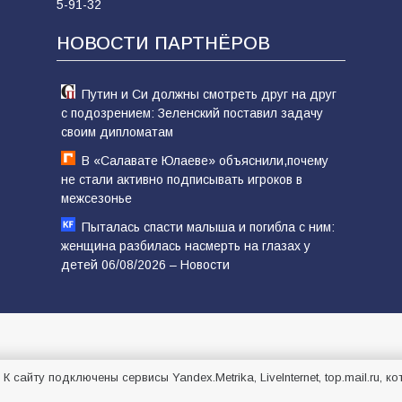
5-91-32
НОВОСТИ ПАРТНЁРОВ
Путин и Си должны смотреть друг на друг
с подозрением: Зеленский поставил задачу
своим дипломатам
В «Салавате Юлаеве» объяснили,почему
не стали активно подписывать игроков в
межсезонье
Пыталась спасти малыша и погибла с ним:
женщина разбилась насмерть на глазах у
детей 06/08/2026 – Новости
. К сайту подключены сервисы Yandex.Metrika, LiveInternet, top.mail.ru,