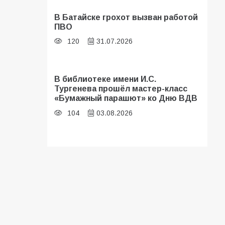
В Батайске грохот вызван работой
ПВО
120
31.07.2026
В библиотеке имени И.С.
Тургенева прошёл мастер-класс
«Бумажный парашют» ко Дню ВДВ
104
03.08.2026
В Батайске оценили готовность
школ к сентябрю
96
31.07.2026
В Батайске продолжаются
дорожные работы