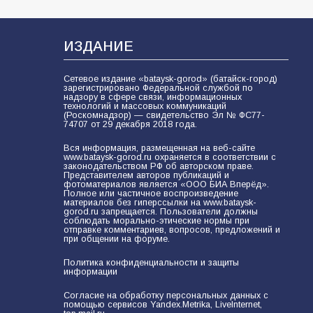
93
04.08.2026
ИЗДАНИЕ
«Мобилизация или набор?» Что на
Сетевое издание «bataysk-gorod» (батайск-город)
самом деле происходит в армии
зарегистрировано Федеральной службой по
России в августе 2026 года
надзору в сфере связи, информационных
технологий и массовых коммуникаций
(Роскомнадзор) — свидетельство Эл № ФС77-
93
03.08.2026
74707 от 29 декабря 2018 года.
Вся информация, размещенная на веб-сайте
www.bataysk-gorod.ru охраняется в соответствии с
законодательством РФ об авторском праве.
«Пургу нести — не поля
Представителем авторов публикаций и
переходить»: почему заявления о
фотоматериалов является «ООО БИА Вперёд».
Полное или частичное воспроизведение
мобилизации — это
материалов без гиперссылки на www.bataysk-
пропагандистский вброс
gorod.ru запрещается. Пользователи должны
83
01.08.2026
соблюдать морально-этические нормы при
отправке комментариев, вопросов, предложений и
при общении на форуме.
Политика конфиденциальности и защиты
Батайские школьники стали
информации
частью образовательного
кластера
Согласие на обработку персональных данных с
помощью сервисов Yandex.Metrika, LiveInternet,