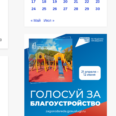
17
18
19
20
21
22
23
24
25
26
27
28
29
30
« Май
Июл »
0