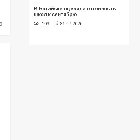
В Батайске оценили готовность
школ к сентябрю
103
31.07.2026
9
Батайские школьники стали
частью образовательного
кластера
101
05.08.2026
«Мобилизация или набор?» Что на
самом деле происходит в армии
России в августе 2026 года
96
03.08.2026
В Батайске продолжаются