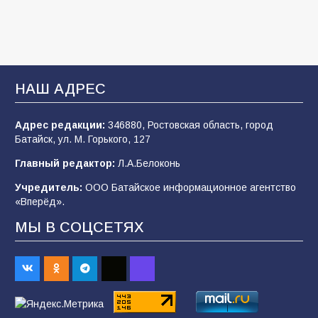
В детском саду № 35 дети освоили
строительные профессии в ходе
спортивного праздника
93
07.08.2026
НАШ АДРЕС
Адрес редакции:
346880, Ростовская область, город
Батайским спортсменам вручили награды
Батайск, ул. М. Горького, 127
78
08.08.2026
Главный редактор:
Л.А.Белоконь
Учредитель:
ООО Батайское информационное агентство
«Вперёд».
«Слухи — не указ»: почему разговоры о
мобилизации не имеют под собой оснований
МЫ В СОЦСЕТЯХ
70
07.08.2026
Командовал боем до последнего: герой
Евгений Остапенко