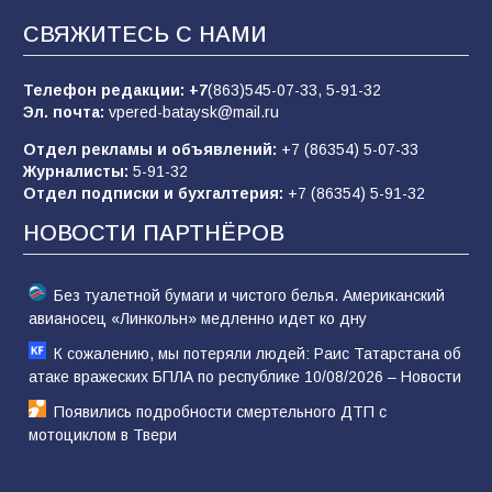
68
05.08.2026
СВЯЖИТЕСЬ С НАМИ
Телефон редакции:
+7
(863)545-07-33,
5-91-32
В библиотеке имени М.Ю. Лермонтова
Эл. почта:
vpered-bataysk@mail.ru
состоялось литературно-творческое
мероприятие для юных читателей «Читаем
Отдел рекламы и объявлений:
+7 (86354) 5-07-33
сказку, рисуем в красках»
65
07.08.2026
Журналисты:
5-91-32
Отдел подписки и бухгалтерия:
+7 (86354) 5-91-32
НОВОСТИ ПАРТНЁРОВ
Без туалетной бумаги и чистого белья. Американский
авианосец «Линкольн» медленно идет ко дну
К сожалению, мы потеряли людей: Раис Татарстана об
атаке вражеских БПЛА по республике 10/08/2026 – Новости
Появились подробности смертельного ДТП с
мотоциклом в Твери