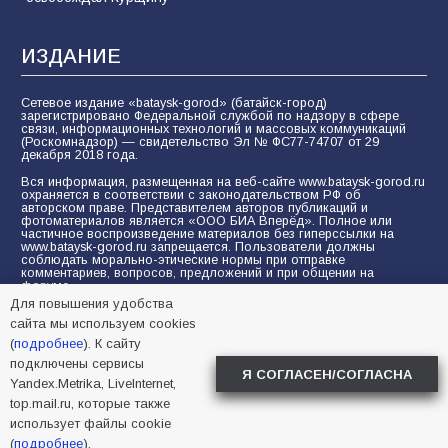
ИЗДАНИЕ
Сетевое издание «bataysk-gorod» (батайск-город)
зарегистрировано Федеральной службой по надзору в сфере
связи, информационных технологий и массовых коммуникаций
(Роскомнадзор) — свидетельство Эл № ФС77-74707 от 29
декабря 2018 года.
Вся информация, размещенная на веб-сайте www.bataysk-gorod.ru
охраняется в соответствии с законодательством РФ об
авторском праве. Представителем авторов публикаций и
фотоматериалов является «ООО БИА Вперёд». Полное или
частичное воспроизведение материалов без гиперссылки на
www.bataysk-gorod.ru запрещается. Пользователи должны
соблюдать морально-этические нормы при отправке
комментариев, вопросов, предложений и при общении на
форуме.
Для повышения удобства
Политика конфиденциальности и защиты информации
сайта мы используем cookies
Согласие на обработку персональных данных с помощью
(
подробнее
). К сайту
сервисов Yandex.Metrika, LiveInternet, top.mail.ru
подключены сервисы
Я СОГЛАСЕН/СОГЛАСНА
Yandex.Metrika, LiveInternet,
© 2005-2026 БИА «ВПЕРЕД»
16+
top.mail.ru, которые также
использует файлы cookie
(
подробнее
).