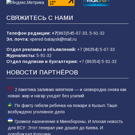
Батайские школьники стали частью
СВЯЖИТЕСЬ С НАМИ
образовательного кластера
81
05.08.2026
Телефон редакции:
+7
(863)545-07-33,
5-91-32
Эл. почта:
vpered-bataysk@mail.ru
Отдел рекламы и объявлений:
+7 (86354) 5-07-33
«Слухами Москву не возьмёшь»: почему
Журналисты:
5-91-32
заявления Киева о мобилизации — это
Отдел подписки и бухгалтерия:
+7 (86354) 5-91-32
отчаяние, а не разведка
НОВОСТИ ПАРТНЁРОВ
79
02.08.2026
2 пакетика заливаю кипятком — и сковородка снова как
новая: жир и нагар уходят без усилий
По факту гибели ребенка на пожаре в Кызыл-Таше
возбуждено уголовное дело
Громкое назначение в Минобороны. И плохая новость
для ВСУ: Этот генерал уже дошёл до Киева. И
освобождал Курщину