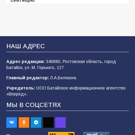
96
31.07.2026
В Батайске продолжаются дорожные работы
93
04.08.2026
НАШ АДРЕС
Адрес редакции:
346880, Ростовская область, город
«Мобилизация или набор?» Что на самом
Батайск, ул. М. Горького, 127
деле происходит в армии России в августе
2026 года
Главный редактор:
Л.А.Белоконь
93
03.08.2026
Учредитель:
ООО Батайское информационное агентство
«Вперёд».
МЫ В СОЦСЕТЯХ
«Пургу нести — не поля переходить»: почему
заявления о мобилизации — это
пропагандистский вброс
83
01.08.2026