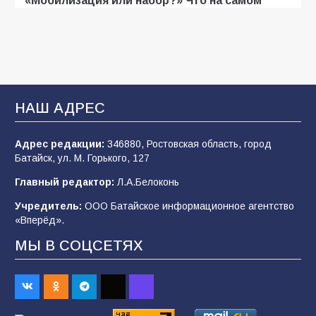
деле происходит в армии России в августе
2026 года
105
03.08.2026
В Батайске продолжаются дорожные работы
НАШ АДРЕС
103
04.08.2026
Адрес редакции:
346880, Ростовская область, город
Батайск, ул. М. Горького, 127
Будет ли мобилизация в России в 2026 году
Главный редактор:
Л.А.Белоконь
после выборов: в Госдуме дали ответ
Учредитель:
ООО Батайское информационное агентство
103
06.08.2026
«Вперёд».
МЫ В СОЦСЕТЯХ
В детском саду № 35 дети освоили
строительные профессии в ходе
спортивного праздника
88
07.08.2026