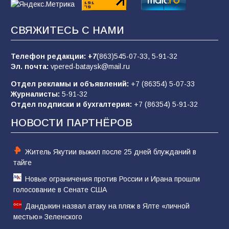
СВЯЖИТЕСЬ С НАМИ
«Слухами Москву не возьмёшь»: почему
заявления Киева о мобилизации — это
отчаяние, а не разведка
Телефон редакции:
+7
(863)545-07-33,
5-91-32
Эл. почта:
vpered-bataysk@mail.ru
83
02.08.2026
Отдел рекламы и объявлений:
+7 (86354) 5-07-33
Журналисты:
5-91-32
Отдел подписки и бухгалтерия:
+7 (86354) 5-91-32
Командовал боем до последнего: герой
Евгений Остапенко
НОВОСТИ ПАРТНЁРОВ
60
05.08.2026
Житель Якутии выжил после 25 дней блужданий в
тайге
Новые ограничения против России и Ирана прошли
голосование в Сенате США
Дандыкин назвал атаку на пляж в Ялте «личной
местью» Зеленского